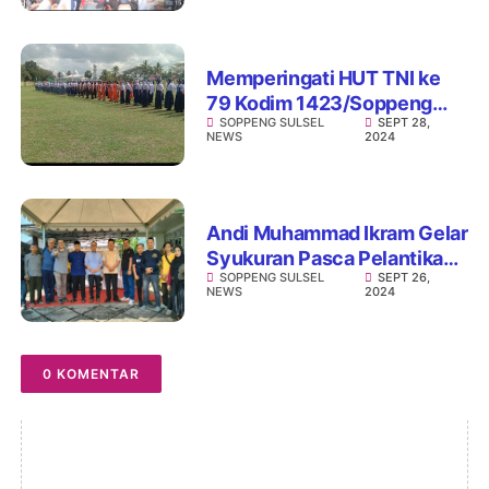
Memperingati HUT TNI ke
79 Kodim 1423/Soppeng
SOPPENG SULSEL
SEPT 28,
Gelar Lomba PBB Tingkat
NEWS
2024
SLTP dan SLTA se-
Kabupaten Soppeng
Andi Muhammad Ikram Gelar
Syukuran Pasca Pelantikan
SOPPENG SULSEL
SEPT 26,
Anggota DPRD Sulsel
NEWS
2024
0 KOMENTAR