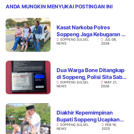
ANDA MUNGKIN MENYUKAI POSTINGAN INI
Kasat Narkoba Polres
Soppeng Jaga Kebugaran di
SOPPENG SULSEL
JUL 08,
Waduk Ompo, Tetap Hangat
NEWS
2026
dengan Insan Pers
Dua Warga Bone Ditangkap
di Soppeng, Polisi Sita Sabu
SOPPENG SULSEL
MAY 21,
0,81 Gram
NEWS
2026
Diakhir Kepemimpinan
Bupati Soppeng Ucapkan
SOPPENG SULSEL
FEB 19,
Terimakasih Kepada Semua
NEWS
2025
Elemen Masyarakat