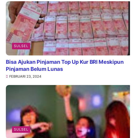
SULSEL
Bisa Ajukan Pinjaman Top Up Kur BRI Meskipun
Pinjaman Belum Lunas
FEBRUARI 23, 2024
SULSEL