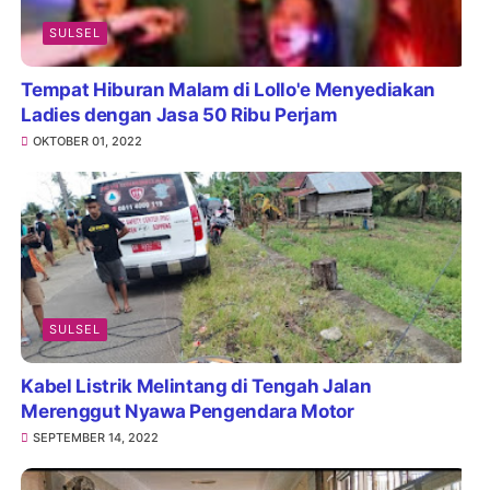
SULSEL
Tempat Hiburan Malam di Lollo'e Menyediakan
Ladies dengan Jasa 50 Ribu Perjam
OKTOBER 01, 2022
SULSEL
Kabel Listrik Melintang di Tengah Jalan
Merenggut Nyawa Pengendara Motor
SEPTEMBER 14, 2022