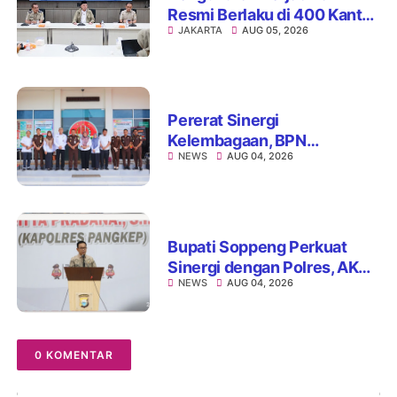
Resmi Berlaku di 400 Kantor
JAKARTA
AUG 05, 2026
Pertanahan, ATR/BPN Jamin
Kepastian Layanan
Maksimal 7 Hari
Pererat Sinergi
Kelembagaan, BPN
NEWS
AUG 04, 2026
Kabupaten Soppeng dan
Kejari Watansoppeng
Perkuat Koordinasi
Pelayanan Pertanahan
Bupati Soppeng Perkuat
Sinergi dengan Polres, AKBP
NEWS
AUG 04, 2026
Hari Budiyanto Siap Layani
Warga 24 Jam
0 KOMENTAR