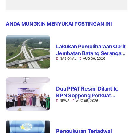
ANDA MUNGKIN MENYUKAI POSTINGAN INI
Lakukan Pemeliharaan Oprit
Jembatan Batang Serangan,
NASIONAL
AUG 06, 2026
Hutama Karya Uji Coba
Contraflow di KM 55 Tol
Binjai–Langsa
Dua PPAT Resmi Dilantik,
BPN Soppeng Perkuat
NEWS
AUG 05, 2026
Pelayanan Pertanahan
Pengukuran Terjadwal