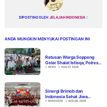
DIPOSTING OLEH
JELAJAH INDONESIA
ANDA MUNGKIN MENYUKAI POSTINGAN INI
Ratusan Warga Soppeng
Gelar Shalat Istisqa, Polres
NEWS
AUG 07, 2026
Hadir Mengawal Ikhtiar
Memohon Turunnya Hujan
Sinergi Brimob dan
Indonesia Sehat Jiwa
MAKASSAR
AUG 06, 2026
Hadirkan Pojok Curhat,