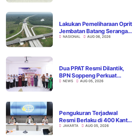
Edukasi Mental hingga Anti-
Bullying
Lakukan Pemeliharaan Oprit
Jembatan Batang Serangan,
NASIONAL
AUG 06, 2026
Hutama Karya Uji Coba
Contraflow di KM 55 Tol
Binjai–Langsa
Dua PPAT Resmi Dilantik,
BPN Soppeng Perkuat
NEWS
AUG 05, 2026
Pelayanan Pertanahan
Pengukuran Terjadwal
Resmi Berlaku di 400 Kantor
JAKARTA
AUG 05, 2026
Pertanahan, ATR/BPN Jamin
Kepastian Layanan