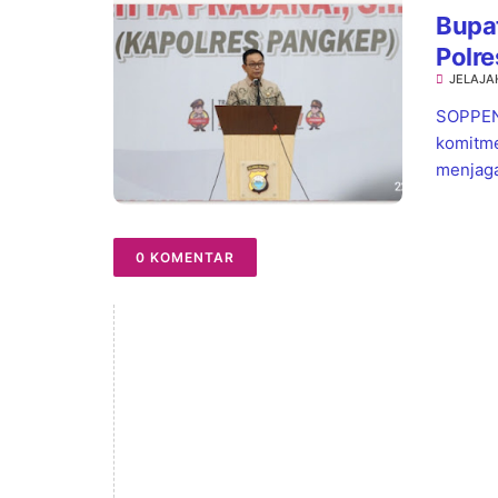
Bupat
Polre
JELAJA
Warg
SOPPEN
komitme
menjaga
0 KOMENTAR