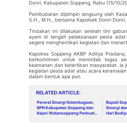
Donri, Kabupaten Soppeng, Rabu (15/10/202
Pembubaran dipimpin langsung oleh Kasa
S.H., M.H., bersama Kapolsek Donri-Donri,
Tindakan ini dilakukan setelah tim gab
ayam di tengah pelaksanaan pesta adat d
segera menghentikan kegiatan dan menerti
Kapolres Soppeng AKBP Aditya Pradana, 
berkomitmen untuk menindak tegas se
keamanan dan ketertiban masyarakat. Ia 
kegiatan pesta adat atau acara keramaian
dalam bentuk apa pun.
RELATED ARTICLE
Pererat Sinergi Kelembagaan,
Bupati So
BPN Kabupaten Soppeng dan
Sinergi de
Kejari Watansoppeng Perkuat
Hari Budiy
Koordinasi Pelayanan
Warga 24 
Pertanahan