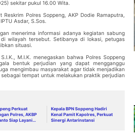
5) sekitar pukul 16.00 Wita.
t Reskrim Polres Soppeng, AKP Dodie Ramaputra,
 IPTU Asdar, S.Sos.
ungan menerima informasi adanya kegiatan sabung
i wilayah tersebut. Setibanya di lokasi, petugas
bkan situasi.
S.I.K., M.I.K. menegaskan bahwa Polres Soppeng
gala bentuk perjudian yang dapat mengganggu
juga mengimbau masyarakat agar tidak menjadikan
 sebagai tempat untuk melakukan praktik perjudian
ppeng Perkuat
Kepala BPN Soppeng Hadiri
ngan Polres, AKBP
Kenal Pamit Kapolres, Perkuat
anto Siap Layani
Sinergi Antarinstansi
Jam