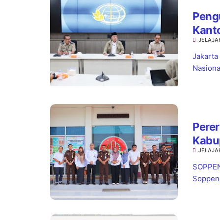
Pengu
Kant
JELAJA
Kepas
Jakarta
Nasiona
Perer
Kabu
JELAJA
Wata
Pela
SOPPENG
Soppeng,