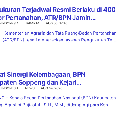
kuran Terjadwal Resmi Berlaku di 400
or Pertanahan, ATR/BPN Jamin
HINDONESIA
JAKARTA
AUG 05, 2026
tian Layanan Maksimal 7 Hari
 – Kementerian Agraria dan Tata Ruang/Badan Pertanahan
l (ATR/BPN) resmi menerapkan layanan Pengukuran Ter...
at Sinergi Kelembagaan, BPN
paten Soppeng dan Kejari
HINDONESIA
NEWS
AUG 04, 2026
nsoppeng Perkuat Koordinasi
yanan Pertanahan
 – Kepala Badan Pertanahan Nasional (BPN) Kabupaten
 Agustini Pujiastuti, S.H., M.M., didampingi para Kep...