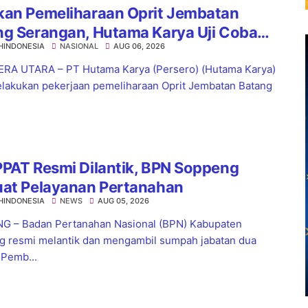
kan Pemeliharaan Oprit Jembatan
ng Serangan, Hutama Karya Uji Coba
HINDONESIA
NASIONAL
AUG 06, 2026
aflow di KM 55 Tol Binjai–Langsa
RA UTARA – PT Hutama Karya (Persero) (Hutama Karya)
lakukan pekerjaan pemeliharaan Oprit Jembatan Batang
PAT Resmi Dilantik, BPN Soppeng
uat Pelayanan Pertanahan
HINDONESIA
NEWS
AUG 05, 2026
 – Badan Pertanahan Nasional (BPN) Kabupaten
 resmi melantik dan mengambil sumpah jabatan dua
 Pemb...