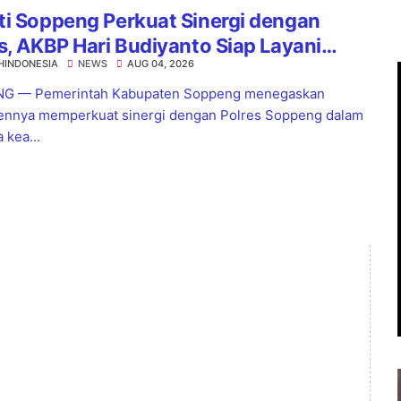
i Soppeng Perkuat Sinergi dengan
s, AKBP Hari Budiyanto Siap Layani
HINDONESIA
NEWS
AUG 04, 2026
a 24 Jam
G — Pemerintah Kabupaten Soppeng menegaskan
nnya memperkuat sinergi dengan Polres Soppeng dalam
 kea...