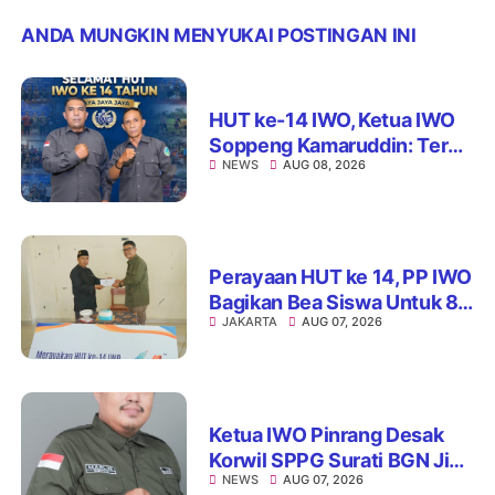
ANDA MUNGKIN MENYUKAI POSTINGAN INI
HUT ke-14 IWO, Ketua IWO
Soppeng Kamaruddin: Terus
NEWS
AUG 08, 2026
Jaga Integritas dan Nama
Baik Organisasi
Perayaan HUT ke 14, PP IWO
Bagikan Bea Siswa Untuk 8
JAKARTA
AUG 07, 2026
Siswa SD Muhammadiyah
16 Jaksel
Ketua IWO Pinrang Desak
Korwil SPPG Surati BGN Jika
NEWS
AUG 07, 2026
Ditemukan Dapur MBG Tak