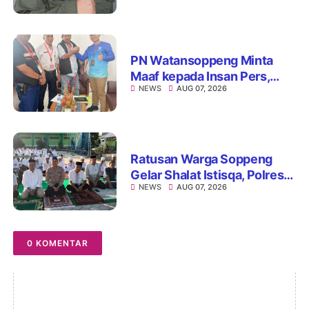
Penuhi Standar
PN Watansoppeng Minta
Maaf kepada Insan Pers,
NEWS
AUG 07, 2026
Tegaskan Komitmen
Perbaiki Pelayanan
Ratusan Warga Soppeng
Gelar Shalat Istisqa, Polres
NEWS
AUG 07, 2026
Hadir Mengawal Ikhtiar
Memohon Turunnya Hujan
0 KOMENTAR