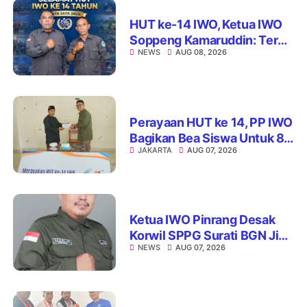
HUT ke-14 IWO, Ketua IWO
Soppeng Kamaruddin: Terus
NEWS
AUG 08, 2026
Jaga Integritas dan Nama
Baik Organisasi
Perayaan HUT ke 14, PP IWO
Bagikan Bea Siswa Untuk 8
JAKARTA
AUG 07, 2026
Siswa SD Muhammadiyah
16 Jaksel
Ketua IWO Pinrang Desak
Korwil SPPG Surati BGN Jika
NEWS
AUG 07, 2026
Ditemukan Dapur MBG Tak
Penuhi Standar