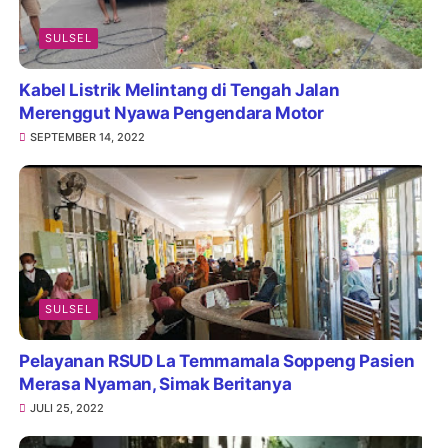
SULSEL
Kabel Listrik Melintang di Tengah Jalan
Merenggut Nyawa Pengendara Motor
SEPTEMBER 14, 2022
SULSEL
Pelayanan RSUD La Temmamala Soppeng Pasien
Merasa Nyaman, Simak Beritanya
JULI 25, 2022