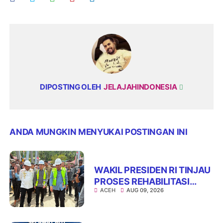
DIPOSTING OLEH
JELAJAHINDONESIA
ANDA MUNGKIN MENYUKAI POSTINGAN INI
WAKIL PRESIDEN RI TINJAU
PROSES REHABILITASI
ACEH
AUG 09, 2026
JEMBATAN LUMUT,
DORONG PENGUATAN
KONEKTIVITAS DI ACEH