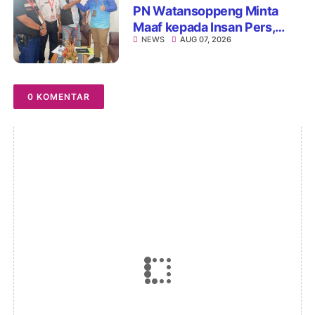
PN Watansoppeng Minta
Maaf kepada Insan Pers,
NEWS
AUG 07, 2026
Tegaskan Komitmen
Perbaiki Pelayanan
0 KOMENTAR