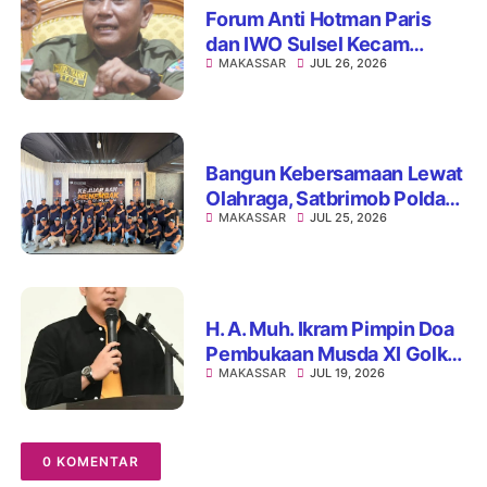
Forum Anti Hotman Paris
dan IWO Sulsel Kecam
MAKASSAR
JUL 26, 2026
Dugaan Pelecehan terhadap
Profesi Wartawan
Bangun Kebersamaan Lewat
Olahraga, Satbrimob Polda
MAKASSAR
JUL 25, 2026
Sulsel dan BI Gelar Lomba
Menembak Presisi
H. A. Muh. Ikram Pimpin Doa
Pembukaan Musda XI Golkar
MAKASSAR
JUL 19, 2026
Sulsel di Hotel Claro
Makassar
0 KOMENTAR