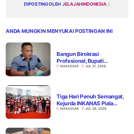
DIPOSTING OLEH
JELAJAHINDONESIA
ANDA MUNGKIN MENYUKAI POSTINGAN INI
Bangun Birokrasi
Profesional, Bupati
MAKASSAR
JUL 31, 2026
Patahuddin Gelar
Assessment Jabatan
Administrator
Tiga Hari Penuh Semangat,
Kejurda INKANAS Piala
MAKASSAR
JUL 26, 2026
Kapolda Sulsel 2026 Sukses
Digelar