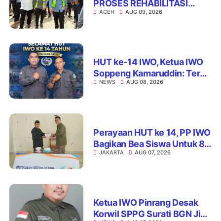
PROSES REHABILITASI
ACEH
AUG 09, 2026
JEMBATAN LUMUT,
DORONG PENGUATAN
KONEKTIVITAS DI ACEH
HUT ke-14 IWO, Ketua IWO
Soppeng Kamaruddin: Terus
NEWS
AUG 08, 2026
Jaga Integritas dan Nama
Baik Organisasi
Perayaan HUT ke 14, PP IWO
Bagikan Bea Siswa Untuk 8
JAKARTA
AUG 07, 2026
Siswa SD Muhammadiyah
16 Jaksel
Ketua IWO Pinrang Desak
Korwil SPPG Surati BGN Jika