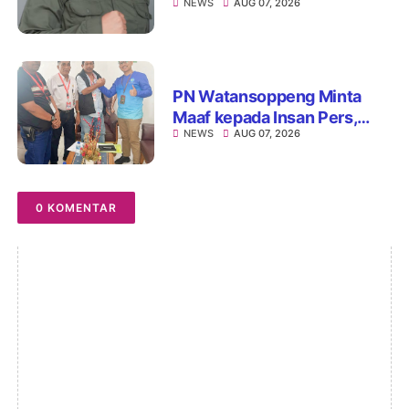
NEWS
AUG 07, 2026
Ditemukan Dapur MBG Tak
Penuhi Standar
PN Watansoppeng Minta
Maaf kepada Insan Pers,
NEWS
AUG 07, 2026
Tegaskan Komitmen
Perbaiki Pelayanan
0 KOMENTAR