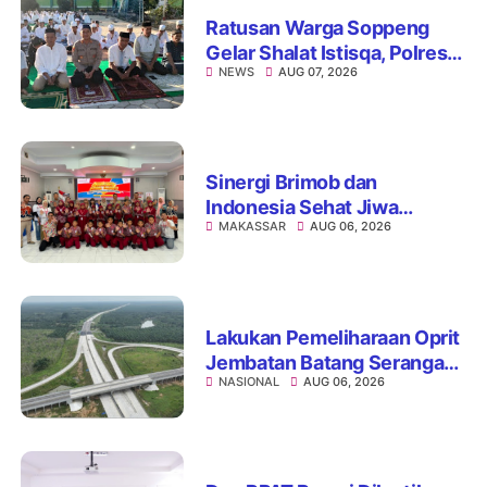
Ratusan Warga Soppeng
Gelar Shalat Istisqa, Polres
NEWS
AUG 07, 2026
Hadir Mengawal Ikhtiar
Memohon Turunnya Hujan
Sinergi Brimob dan
Indonesia Sehat Jiwa
MAKASSAR
AUG 06, 2026
Hadirkan Pojok Curhat,
Edukasi Mental hingga Anti-
Bullying
Lakukan Pemeliharaan Oprit
Jembatan Batang Serangan,
NASIONAL
AUG 06, 2026
Hutama Karya Uji Coba
Contraflow di KM 55 Tol
Binjai–Langsa