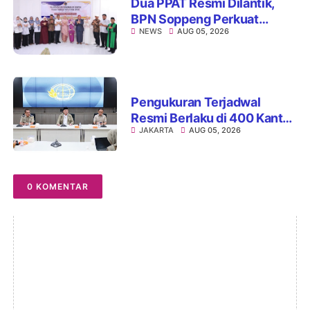
Dua PPAT Resmi Dilantik,
BPN Soppeng Perkuat
NEWS
AUG 05, 2026
Pelayanan Pertanahan
Pengukuran Terjadwal
Resmi Berlaku di 400 Kantor
JAKARTA
AUG 05, 2026
Pertanahan, ATR/BPN Jamin
Kepastian Layanan
Maksimal 7 Hari
0 KOMENTAR