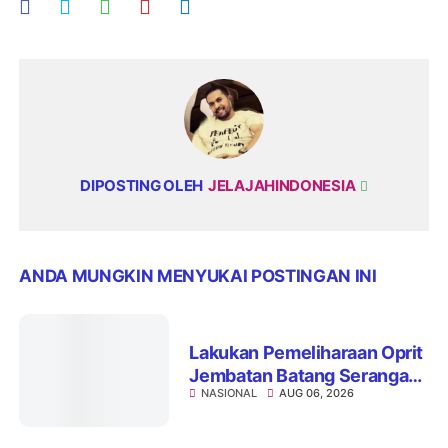
DIPOSTING OLEH
JELAJAHINDONESIA
ANDA MUNGKIN MENYUKAI POSTINGAN INI
Lakukan Pemeliharaan Oprit
Jembatan Batang Serangan,
NASIONAL
AUG 06, 2026
Hutama Karya Uji Coba
Contraflow di KM 55 Tol
Binjai–Langsa