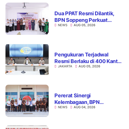
Dua PPAT Resmi Dilantik,
BPN Soppeng Perkuat
NEWS
AUG 05, 2026
Pelayanan Pertanahan
Pengukuran Terjadwal
Resmi Berlaku di 400 Kantor
JAKARTA
AUG 05, 2026
Pertanahan, ATR/BPN Jamin
Kepastian Layanan
Maksimal 7 Hari
Pererat Sinergi
Kelembagaan, BPN
NEWS
AUG 04, 2026
Kabupaten Soppeng dan
Kejari Watansoppeng
Perkuat Koordinasi
Pelayanan Pertanahan