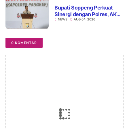
Bupati Soppeng Perkuat
Sinergi dengan Polres, AKBP
NEWS
AUG 04, 2026
Hari Budiyanto Siap Layani
Warga 24 Jam
0 KOMENTAR