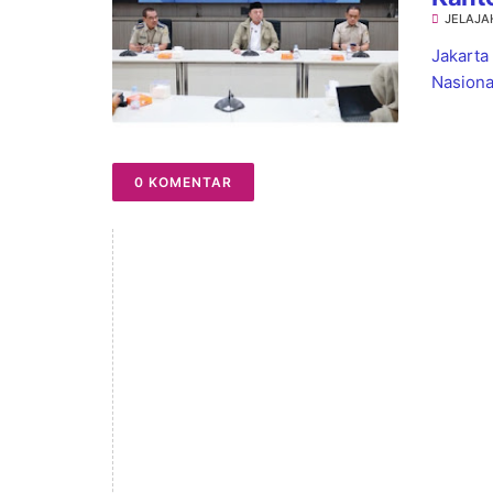
JELAJA
Kepas
Jakarta
Nasiona
0 KOMENTAR