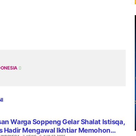
DONESIA
NI
an Warga Soppeng Gelar Shalat Istisqa,
es Hadir Mengawal Ikhtiar Memohon