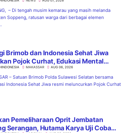
HINDONESIA
NEWS
AUG 07, 2026
nnya Hujan
G, – Di tengah musim kemarau yang masih melanda
en Soppeng, ratusan warga dari berbagai elemen
.
gi Brimob dan Indonesia Sehat Jiwa
kan Pojok Curhat, Edukasi Mental
HINDONESIA
MAKASSAR
AUG 06, 2026
a Anti-Bullying
R – Satuan Brimob Polda Sulawesi Selatan bersama
asi Indonesia Sehat Jiwa resmi meluncurkan Pojok Curhat
kan Pemeliharaan Oprit Jembatan
ng Serangan, Hutama Karya Uji Coba