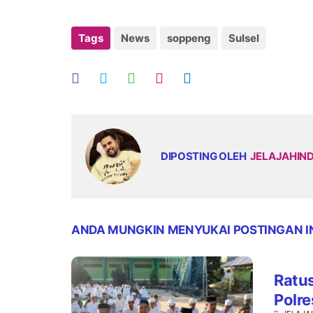
Tags
News
soppeng
Sulsel
DIPOSTING OLEH
JELAJAHIN
ANDA MUNGKIN MENYUKAI POSTINGAN I
Ratus
Polr