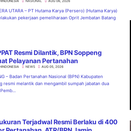
HINDONESIA
NASIONAL
AUG 06, 2026
aflow di KM 55 Tol Binjai–Langsa
RA UTARA – PT Hutama Karya (Persero) (Hutama Karya)
lakukan pekerjaan pemeliharaan Oprit Jembatan Batang
PAT Resmi Dilantik, BPN Soppeng
uat Pelayanan Pertanahan
HINDONESIA
NEWS
AUG 05, 2026
 – Badan Pertanahan Nasional (BPN) Kabupaten
 resmi melantik dan mengambil sumpah jabatan dua
 Pemb...
kuran Terjadwal Resmi Berlaku di 400
or Pertanahan, ATR/BPN Jamin