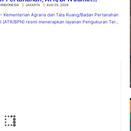
HINDONESIA
JAKARTA
AUG 05, 2026
tian Layanan Maksimal 7 Hari
 – Kementerian Agraria dan Tata Ruang/Badan Pertanahan
l (ATR/BPN) resmi menerapkan layanan Pengukuran Ter...