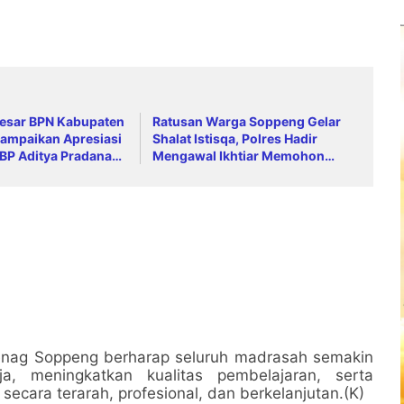
Besar BPN Kabupaten
Ratusan Warga Soppeng Gelar
ampaikan Apresiasi
Shalat Istisqa, Polres Hadir
BP Aditya Pradana
Mengawal Ikhtiar Memohon
t Kapolres Baru
Turunnya Hujan
 Budiyanto
menag Soppeng berharap seluruh madrasah semakin
a, meningkatkan kualitas pembelajaran, serta
ecara terarah, profesional, dan berkelanjutan.(K)