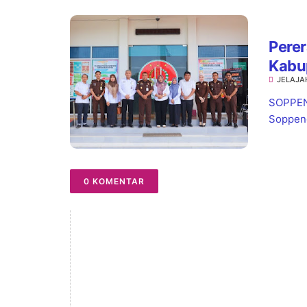
Perer
Kabu
JELAJA
Wata
Pela
SOPPENG
Soppeng,
0 KOMENTAR