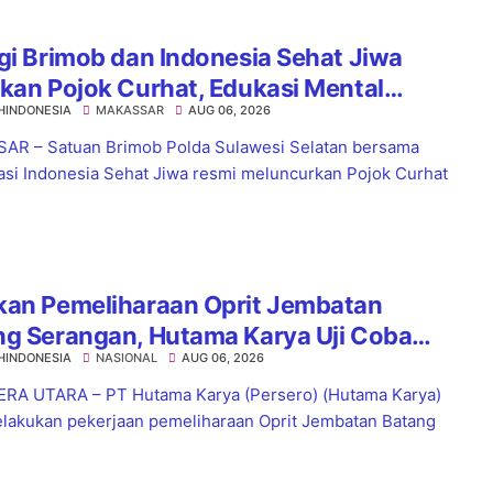
gi Brimob dan Indonesia Sehat Jiwa
kan Pojok Curhat, Edukasi Mental
HINDONESIA
MAKASSAR
AUG 06, 2026
a Anti-Bullying
R – Satuan Brimob Polda Sulawesi Selatan bersama
asi Indonesia Sehat Jiwa resmi meluncurkan Pojok Curhat
kan Pemeliharaan Oprit Jembatan
ng Serangan, Hutama Karya Uji Coba
HINDONESIA
NASIONAL
AUG 06, 2026
aflow di KM 55 Tol Binjai–Langsa
RA UTARA – PT Hutama Karya (Persero) (Hutama Karya)
lakukan pekerjaan pemeliharaan Oprit Jembatan Batang