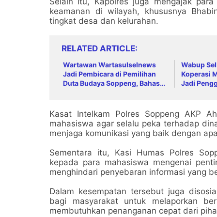
Selain itu, Kapolres juga mengajak para
keamanan di wilayah, khususnya Bhabi
tingkat desa dan kelurahan.
RELATED ARTICLE
Wartawan Wartasulselnews
Wabup Sell
Jadi Pembicara di Pemilihan
Koperasi M
Duta Budaya Soppeng, Bahas
Jadi Peng
Strategi Influencer Budaya
Kasat Intelkam Polres Soppeng AKP A
mahasiswa agar selalu peka terhadap din
menjaga komunikasi yang baik dengan apa
Sementara itu, Kasi Humas Polres So
kepada para mahasiswa mengenai penti
menghindari penyebaran informasi yang b
Dalam kesempatan tersebut juga disosial
bagi masyarakat untuk melaporkan be
membutuhkan penanganan cepat dari pihak