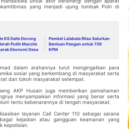
 mahasiswa untuk aktif bersinergi dengan aparat
nkamtibmas yang menjadi ujung tombak Polri di
e KS Dalle Dorong
Pemkel Lalabata Rilau Salurkan
erah Putih Maccile
Bantuan Pangan untuk 739
gerak Ekonomi Desa
KPM
hmad dalam arahannya turut mengingatkan para
amika sosial yang berkembang di masyarakat serta
rat dan tokoh masyarakat setempat.
ppeng AKP Husain juga memberikan pemahaman
ngnya menyampaikan informasi yang benar serta
elum tentu kebenarannya di tengah masyarakat.
isasikan layanan Call Center 110 sebagai sarana
rbagai kejadian atau gangguan keamanan yang
 kepolisian.