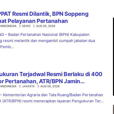
PAT Resmi Dilantik, BPN Soppeng
uat Pelayanan Pertanahan
HINDONESIA
NEWS
AUG 05, 2026
 – Badan Pertanahan Nasional (BPN) Kabupaten
 resmi melantik dan mengambil sumpah jabatan dua
 Pemb...
kuran Terjadwal Resmi Berlaku di 400
or Pertanahan, ATR/BPN Jamin
HINDONESIA
JAKARTA
AUG 05, 2026
tian Layanan Maksimal 7 Hari
 – Kementerian Agraria dan Tata Ruang/Badan Pertanahan
l (ATR/BPN) resmi menerapkan layanan Pengukuran Ter...