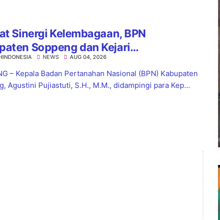
at Sinergi Kelembagaan, BPN
paten Soppeng dan Kejari
HINDONESIA
NEWS
AUG 04, 2026
nsoppeng Perkuat Koordinasi
yanan Pertanahan
 – Kepala Badan Pertanahan Nasional (BPN) Kabupaten
 Agustini Pujiastuti, S.H., M.M., didampingi para Kep...