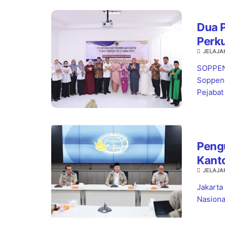
Dua P
Perk
JELAJA
SOPPENG
Soppeng
Pejabat
Pengu
Kant
JELAJA
Kepas
Jakarta
Nasiona