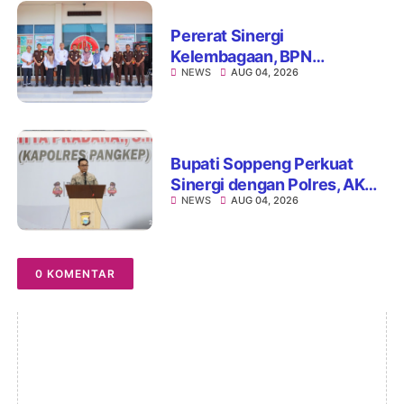
Pererat Sinergi
Kelembagaan, BPN
NEWS
AUG 04, 2026
Kabupaten Soppeng dan
Kejari Watansoppeng
Perkuat Koordinasi
Pelayanan Pertanahan
Bupati Soppeng Perkuat
Sinergi dengan Polres, AKBP
NEWS
AUG 04, 2026
Hari Budiyanto Siap Layani
Warga 24 Jam
0 KOMENTAR