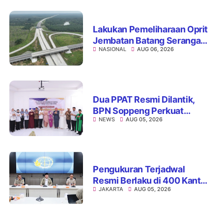
Lakukan Pemeliharaan Oprit
Jembatan Batang Serangan,
NASIONAL
AUG 06, 2026
Hutama Karya Uji Coba
Contraflow di KM 55 Tol
Binjai–Langsa
Dua PPAT Resmi Dilantik,
BPN Soppeng Perkuat
NEWS
AUG 05, 2026
Pelayanan Pertanahan
Pengukuran Terjadwal
Resmi Berlaku di 400 Kantor
JAKARTA
AUG 05, 2026
Pertanahan, ATR/BPN Jamin
Kepastian Layanan
Maksimal 7 Hari