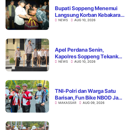
Bupati Soppeng Menemui
Langsung Korban Kebakaran
NEWS
AUG 10, 2026
di Desa Rompegading
Apel Perdana Senin,
Kapolres Soppeng Tekankan
NEWS
AUG 10, 2026
Pelayanan Tanpa
Mempersulit Masyarakat
TNI-Polri dan Warga Satu
Barisan, Fun Bike NBOD Jadi
MAKASSAR
AUG 09, 2026
Ajang Perkuat Kebersamaan