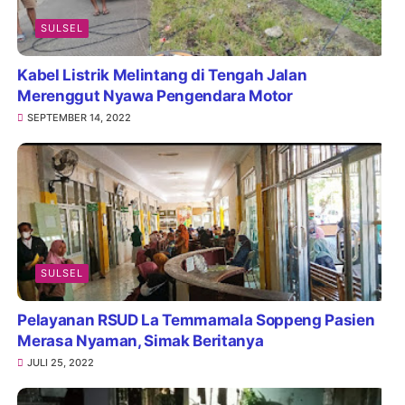
SULSEL
Kabel Listrik Melintang di Tengah Jalan
Merenggut Nyawa Pengendara Motor
SEPTEMBER 14, 2022
SULSEL
Pelayanan RSUD La Temmamala Soppeng Pasien
Merasa Nyaman, Simak Beritanya
JULI 25, 2022