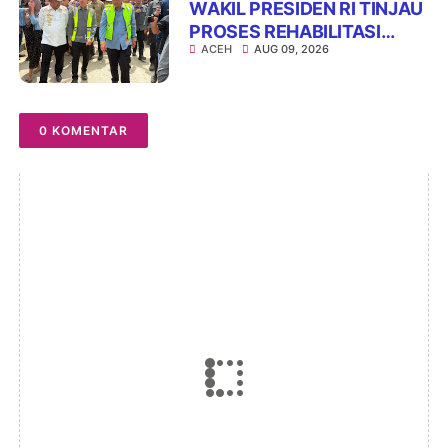
WAKIL PRESIDEN RI TINJAU
PROSES REHABILITASI
ACEH
AUG 09, 2026
JEMBATAN LUMUT,
DORONG PENGUATAN
KONEKTIVITAS DI ACEH
0 KOMENTAR