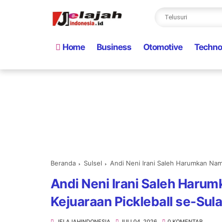
Home
Business
Otomotive
Techno
Beranda
Sulsel
Andi Neni Irani Saleh Harumkan Nama
Andi Neni Irani Saleh Harum
Kejuaraan Pickleball se-Sul
JELAJAHINDONESIA
JULI 04, 2026
0 KOMENTAR