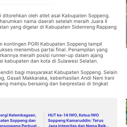
ditorehkan oleh atlet asal Kabupaten Soppeng.
ngharumkan nama daerah setelah meraih Juara II
latan yang digelar di Kabupaten Sidenreng Rappang
am kontingen PGRI Kabupaten Soppeng tampil
sukses menembus partai final. Penampilan yang
kannya meraih posisi runner-up dalam ajang
ai kabupaten dan kota di Sulawesi Selatan.
sendiri bagi masyarakat Kabupaten Soppeng. Selain
ng, Gasali Makkaraka, keberhasilan Andi Neni Irani
peng mampu bersaing dan berprestasi di tingkat
nergi Kelembagaan,
HUT ke-14 IWO, Ketua IWO
aten Soppeng dan
Soppeng Kamaruddin: Terus
tansoppeng Perkuat
Jaga Integritas dan Nama Baik