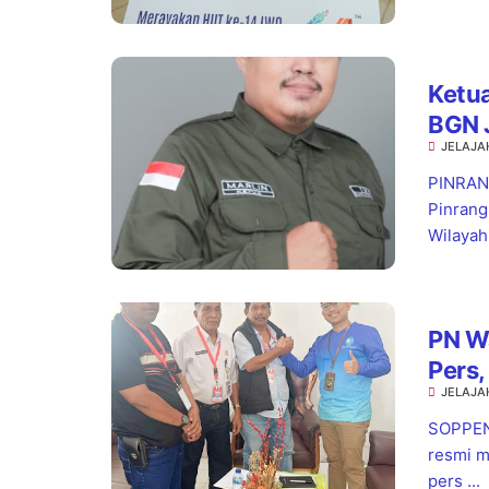
Ketua
BGN 
JELAJA
Stan
PINRANG
Pinrang
Wilayah.
PN W
Pers,
JELAJA
Pela
SOPPENG
resmi m
pers ...