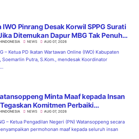
 IWO Pinrang Desak Korwil SPPG Surati
Jika Ditemukan Dapur MBG Tak Penuhi
HINDONESIA
NEWS
AUG 07, 2026
dar
 – Ketua PD Ikatan Wartawan Online (IWO) Kabupaten
, Soemarlin Putra, S.Kom., mendesak Koordinator
..
atansoppeng Minta Maaf kepada Insan
 Tegaskan Komitmen Perbaiki
HINDONESIA
NEWS
AUG 07, 2026
yanan
 – Ketua Pengadilan Negeri (PN) Watansoppeng secara
enyampaikan permohonan maaf kepada seluruh insan