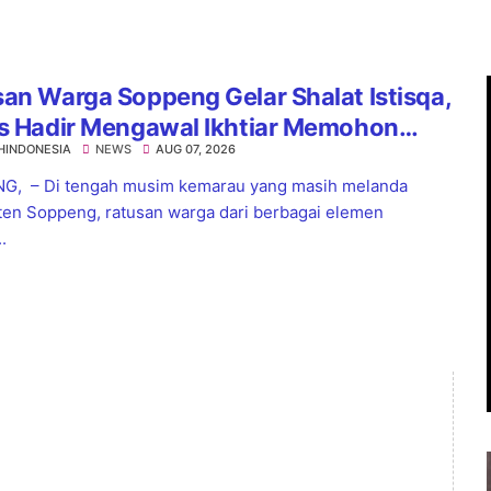
an Warga Soppeng Gelar Shalat Istisqa,
es Hadir Mengawal Ikhtiar Memohon
HINDONESIA
NEWS
AUG 07, 2026
nnya Hujan
G, – Di tengah musim kemarau yang masih melanda
en Soppeng, ratusan warga dari berbagai elemen
.