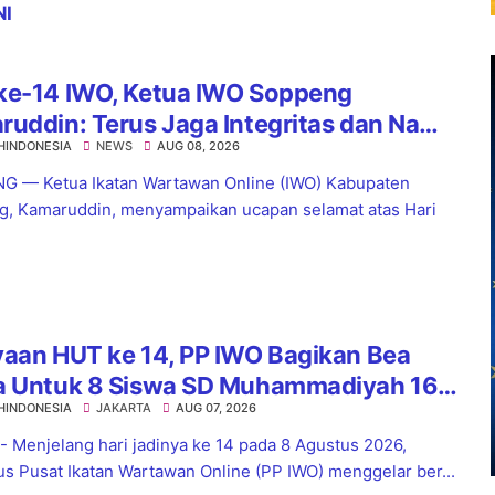
NI
ke-14 IWO, Ketua IWO Soppeng
uddin: Terus Jaga Integritas dan Nama
HINDONESIA
NEWS
AUG 08, 2026
Organisasi
 — Ketua Ikatan Wartawan Online (IWO) Kabupaten
, Kamaruddin, menyampaikan ucapan selamat atas Hari
.
yaan HUT ke 14, PP IWO Bagikan Bea
a Untuk 8 Siswa SD Muhammadiyah 16
HINDONESIA
JAKARTA
AUG 07, 2026
el
 - Menjelang hari jadinya ke 14 pada 8 Agustus 2026,
s Pusat Ikatan Wartawan Online (PP IWO) menggelar ber...