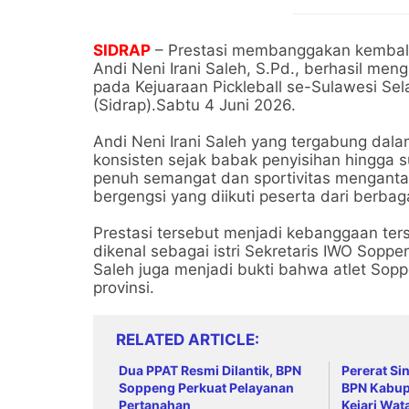
SIDRAP
– Prestasi membanggakan kembali 
Andi Neni Irani Saleh, S.Pd., berhasil me
pada Kejuaraan Pickleball se-Sulawesi Se
(Sidrap).Sabtu 4 Juni 2026.
Andi Neni Irani Saleh yang tergabung dal
konsisten sejak babak penyisihan hingga 
penuh semangat dan sportivitas mengantar
bergengsi yang diikuti peserta dari berbag
Prestasi tersebut menjadi kebanggaan ter
dikenal sebagai istri Sekretaris IWO Soppe
Saleh juga menjadi bukti bahwa atlet Sop
provinsi.
RELATED ARTICLE
Dua PPAT Resmi Dilantik, BPN
Pererat Si
Soppeng Perkuat Pelayanan
BPN Kabup
Pertanahan
Kejari Wa