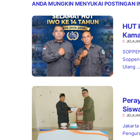
ANDA MUNGKIN MENYUKAI POSTINGAN I
HUT 
Kamar
JELAJA
Baik 
SOPPENG
Soppeng
Ulang ..
Pera
Sisw
JELAJA
Jaks
Jakarta
Penguru