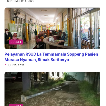
SULSEL
Kabel Listrik Melintang di Tengah Jalan
Merenggut Nyawa Pengendara Motor
SEPTEMBER 14, 2022
SULSEL
Pelayanan RSUD La Temmamala Soppeng Pasien
Merasa Nyaman, Simak Beritanya
JULI 25, 2022