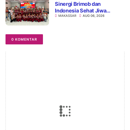
Sinergi Brimob dan
Indonesia Sehat Jiwa
MAKASSAR
AUG 06, 2026
Hadirkan Pojok Curhat,
Edukasi Mental hingga Anti-
Bullying
0 KOMENTAR