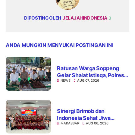
DIPOSTING OLEH
JELAJAHINDONESIA
ANDA MUNGKIN MENYUKAI POSTINGAN INI
Ratusan Warga Soppeng
Gelar Shalat Istisqa, Polres
NEWS
AUG 07, 2026
Hadir Mengawal Ikhtiar
Memohon Turunnya Hujan
Sinergi Brimob dan
Indonesia Sehat Jiwa
MAKASSAR
AUG 06, 2026
Hadirkan Pojok Curhat,
Edukasi Mental hingga Anti-