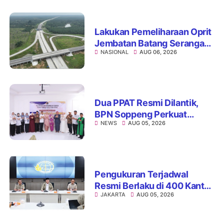
Bullying
Lakukan Pemeliharaan Oprit
Jembatan Batang Serangan,
NASIONAL
AUG 06, 2026
Hutama Karya Uji Coba
Contraflow di KM 55 Tol
Binjai–Langsa
Dua PPAT Resmi Dilantik,
BPN Soppeng Perkuat
NEWS
AUG 05, 2026
Pelayanan Pertanahan
Pengukuran Terjadwal
Resmi Berlaku di 400 Kantor
JAKARTA
AUG 05, 2026
Pertanahan, ATR/BPN Jamin
Kepastian Layanan
Maksimal 7 Hari