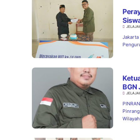
Pera
Sisw
JELAJA
Jaks
Jakarta
Penguru
Ketua
BGN 
JELAJA
Stan
PINRANG
Pinrang
Wilayah.