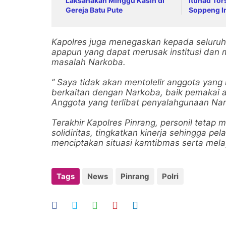
Laksanakan Minggu Kasih di
Ittihad Tor
Gereja Batu Pute
Soppeng 
Dampak El 
Bermedso
Kapolres juga menegaskan kepada seluruh 
apapun yang dapat merusak institusi dan 
masalah Narkoba.
” Saya tidak akan mentolelir anggota yan
berkaitan dengan Narkoba, baik pemakai a
Anggota yang terlibat penyalahgunaan Nar
Terakhir Kapolres Pinrang, personil teta
solidiritas, tingkatkan kinerja sehingga 
menciptakan situasi kamtibmas serta mela
Tags
News
Pinrang
Polri