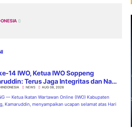
DONESIA
NI
ke-14 IWO, Ketua IWO Soppeng
uddin: Terus Jaga Integritas dan Nama
HINDONESIA
NEWS
AUG 08, 2026
Organisasi
 — Ketua Ikatan Wartawan Online (IWO) Kabupaten
, Kamaruddin, menyampaikan ucapan selamat atas Hari
.