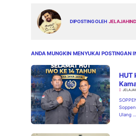
DIPOSTING OLEH
JELAJAHIN
ANDA MUNGKIN MENYUKAI POSTINGAN I
HUT 
Kamar
JELAJA
Baik 
SOPPENG
Soppeng
Ulang ..