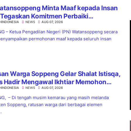
atansoppeng Minta Maaf kepada Insan
 Tegaskan Komitmen Perbaiki
HINDONESIA
NEWS
AUG 07, 2026
yanan
 – Ketua Pengadilan Negeri (PN) Watansoppeng secara
enyampaikan permohonan maaf kepada seluruh insan
an Warga Soppeng Gelar Shalat Istisqa,
es Hadir Mengawal Ikhtiar Memohon
HINDONESIA
NEWS
AUG 07, 2026
nnya Hujan
G, – Di tengah musim kemarau yang masih melanda
en Soppeng, ratusan warga dari berbagai elemen
.