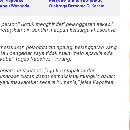
se, Kapolres
Personel Brimob Bone Ikuti
Imbau Waspada
Olahraga Bersama Di Korem
Nino dan Bijak
141/Toddopuli
s
personil untuk menghindari pelanggaran sekecil
merugikan diri sendiri maupun keluarga khususnya
g melakukan pelanggaran apalagi pelanggaran yang
tau pengedar saya tidak main-main apabila ada
koba” Tegas Kapolres Pinrang.
p menjaga kesehatan, jaga kekompakan dan
pelaksanaan tugas dapat semaksimal mungkin dalam
yani masyarakat secara humanis,” jelas Kapolres