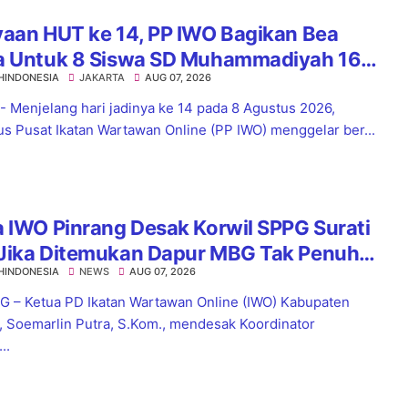
yaan HUT ke 14, PP IWO Bagikan Bea
a Untuk 8 Siswa SD Muhammadiyah 16
HINDONESIA
JAKARTA
AUG 07, 2026
el
 - Menjelang hari jadinya ke 14 pada 8 Agustus 2026,
s Pusat Ikatan Wartawan Online (PP IWO) menggelar ber...
 IWO Pinrang Desak Korwil SPPG Surati
Jika Ditemukan Dapur MBG Tak Penuhi
HINDONESIA
NEWS
AUG 07, 2026
dar
 – Ketua PD Ikatan Wartawan Online (IWO) Kabupaten
, Soemarlin Putra, S.Kom., mendesak Koordinator
..