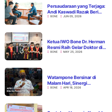
Persaudaraan yang Terjaga:
Andi Kaswadi Razak Beri
BONE
JUN 05, 2026
Ucapan dan Doa di Hari
Bahagia Bupati Bone
Ketua IWO Bone Dr. Herman
Resmi Raih Gelar Doktor di
BONE
MAY 25, 2026
Unhas
Watampone Bersinar di
Malam Hari, Sinergi
BONE
APR 18, 2026
Pemerintah dan UMKM
Perkuat Ikon Wisata Kota