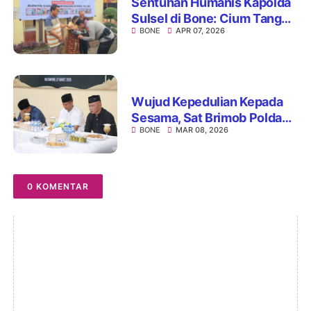
Sentuhan Humanis Kapolda
Sulsel di Bone: Cium Tangan
BONE
APR 07, 2026
Nenek Penerima Bedah
Rumah, Hadirkan Haru dan
Teladan
Wujud Kepedulian Kepada
Sesama, Sat Brimob Polda
BONE
MAR 08, 2026
Sulsel Gelar Acara Bukber
dan Bagi Paket Ramadan
0 KOMENTAR