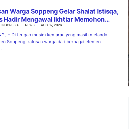
an Warga Soppeng Gelar Shalat Istisqa,
es Hadir Mengawal Ikhtiar Memohon
HINDONESIA
NEWS
AUG 07, 2026
nnya Hujan
G, – Di tengah musim kemarau yang masih melanda
en Soppeng, ratusan warga dari berbagai elemen
.