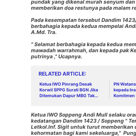
pundak yang dikenal murah senyum dan 
memberikan doa restunya pada malam res
Pada kesempatan tersebut Dandim 142
berbahagia kepada kedua mempelai And
A.Md. Tra.
" Selamat berbahagia kepada kedua mem
mawadah warrahmah, dan kepada pak Ke
putrinya ," Ucapnya.
RELATED ARTICLE
Ketua IWO Pinrang Desak
PN Watans
Korwil SPPG Surati BGN Jika
kepada Ins
Ditemukan Dapur MBG Tak
Komitmen 
Penuhi Standar
Ketua IWO Soppeng Andi Mull selaku or
kedatangan Dandim 1423 / Soppeng " Te
Letkol.Inf. Sigit untuk turut memberika
kehormatan bagi kami sekeluarga," Pung