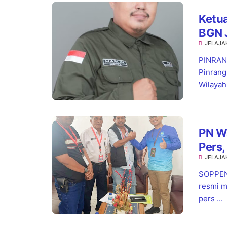
Ketua
BGN 
JELAJA
Stan
PINRANG
Pinrang
Wilayah.
PN W
Pers,
JELAJA
Pela
SOPPENG
resmi m
pers ...