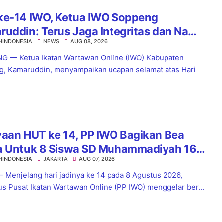
ke-14 IWO, Ketua IWO Soppeng
uddin: Terus Jaga Integritas dan Nama
HINDONESIA
NEWS
AUG 08, 2026
Organisasi
 — Ketua Ikatan Wartawan Online (IWO) Kabupaten
, Kamaruddin, menyampaikan ucapan selamat atas Hari
.
yaan HUT ke 14, PP IWO Bagikan Bea
a Untuk 8 Siswa SD Muhammadiyah 16
HINDONESIA
JAKARTA
AUG 07, 2026
el
 - Menjelang hari jadinya ke 14 pada 8 Agustus 2026,
s Pusat Ikatan Wartawan Online (PP IWO) menggelar ber...