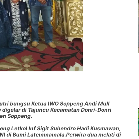
putri bungsu Ketua IWO Soppeng Andi Mull
 digelar di Tajuncu Kecamatan Donri-Donri
ten Soppeng.
ng Letkol Inf Sigit Suhendro Hadi Kusmawan,
i TNI di Bumi Latemmamala.Perwira dua melati di