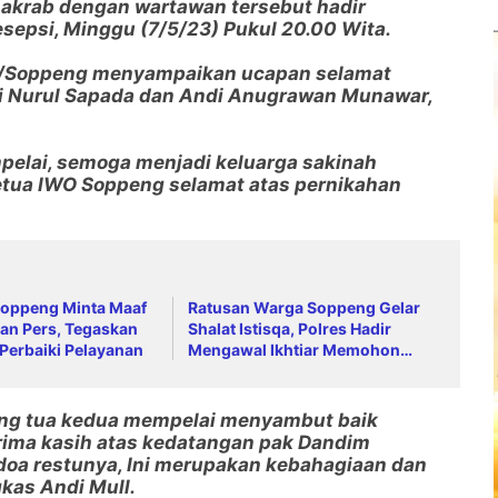
akrab dengan wartawan tersebut hadir
epsi, Minggu (7/5/23) Pukul 20.00 Wita.
3/Soppeng menyampaikan ucapan selamat
i Nurul Sapada dan Andi Anugrawan Munawar,
pelai, semoga menjadi keluarga sakinah
tua IWO Soppeng selamat atas pernikahan
oppeng Minta Maaf
Ratusan Warga Soppeng Gelar
an Pers, Tegaskan
Shalat Istisqa, Polres Hadir
Perbaiki Pelayanan
Mengawal Ikhtiar Memohon
Turunnya Hujan
ang tua kedua mempelai menyambut baik
rima kasih atas kedatangan pak Dandim
n doa restunya, Ini merupakan kebahagiaan dan
kas Andi Mull.