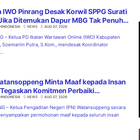
 IWO Pinrang Desak Korwil SPPG Surati
Jika Ditemukan Dapur MBG Tak Penuhi
HINDONESIA
NEWS
AUG 07, 2026
dar
 – Ketua PD Ikatan Wartawan Online (IWO) Kabupaten
, Soemarlin Putra, S.Kom., mendesak Koordinator
..
atansoppeng Minta Maaf kepada Insan
 Tegaskan Komitmen Perbaiki
HINDONESIA
NEWS
AUG 07, 2026
yanan
 – Ketua Pengadilan Negeri (PN) Watansoppeng secara
enyampaikan permohonan maaf kepada seluruh insan