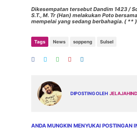
Dikesempatan tersebut Dandim 1423 / So
S.T., M. Tr (Han) melakukan Poto bersa
mempelai yang sedang berbahagia. ( ** )
Tags
News
soppeng
Sulsel
DIPOSTING OLEH
JELAJAHIN
ANDA MUNGKIN MENYUKAI POSTINGAN I