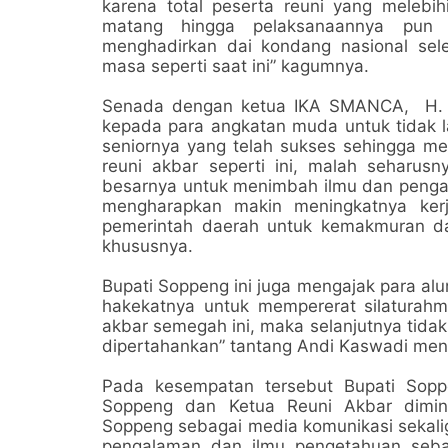
karena total peserta reuni yang melebih
matang hingga pelaksanaannya pun
menghadirkan dai kondang nasional se
masa seperti saat ini” kagumnya.
Senada dengan ketua IKA SMANCA, H. 
kepada para angkatan muda untuk tidak l
seniornya yang telah sukses sehingga me
reuni akbar seperti ini, malah seharu
besarnya untuk menimbah ilmu dan pengal
mengharapkan makin meningkatnya ker
pemerintah daerah untuk kemakmuran d
khususnya.
Bupati Soppeng ini juga mengajak para al
hakekatnya untuk mempererat silaturahmi
akbar semegah ini, maka selanjutnya tidak
dipertahankan” tantang Andi Kaswadi me
Pada kesempatan tersebut Bupati So
Soppeng dan Ketua Reuni Akbar dimi
Soppeng sebagai media komunikasi sekali
pengalaman dan ilmu pengetahuan seba