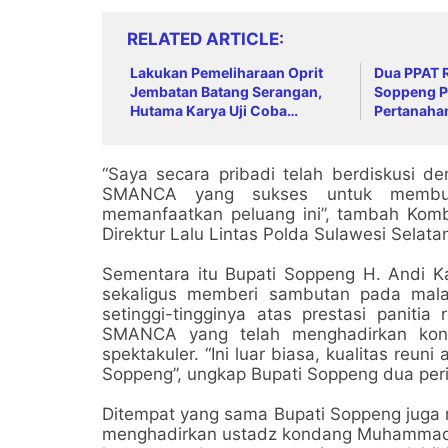
RELATED ARTICLE
Lakukan Pemeliharaan Oprit
Dua PPAT R
Jembatan Batang Serangan,
Soppeng P
Hutama Karya Uji Coba
Pertanaha
Contraflow di KM 55 Tol Binjai–
Langsa
“Saya secara pribadi telah berdiskusi 
SMANCA yang sukses untuk membuka
memanfaatkan peluang ini”, tambah Kombe
Direktur Lalu Lintas Polda Sulawesi Selata
Sementara itu Bupati Soppeng H. Andi K
sekaligus memberi sambutan pada mala
setinggi-tingginya atas prestasi panitia
SMANCA yang telah menghadirkan kons
spektakuler. “Ini luar biasa, kualitas reun
Soppeng”, ungkap Bupati Soppeng dua peri
Ditempat yang sama Bupati Soppeng juga m
menghadirkan ustadz kondang Muhammad N