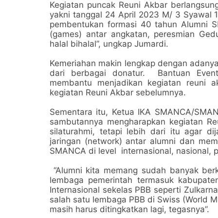
Kegiatan puncak Reuni Akbar berlangsung 
yakni tanggal 24 April 2023 M/ 3 Syawal 
pembentukan formasi 40 tahun Alumni
(games) antar angkatan, peresmian Ge
halal bihalal”, ungkap Jumardi.
Kemeriahan makin lengkap dengan adanya
dari berbagai donatur. Bantuan Event
membantu menjadikan kegiatan reuni akb
kegiatan Reuni Akbar sebelumnya.
Sementara itu, Ketua IKA SMANCA/SMAN 
sambutannya mengharapkan kegiatan Reun
silaturahmi, tetapi lebih dari itu agar 
jaringan (network) antar alumni dan mem
SMANCA di level internasional, nasional,
“Alumni kita memang sudah banyak berki
lembaga pemerintah termasuk kabupaten
Internasional sekelas PBB seperti Zulkar
salah satu lembaga PBB di Swiss (World Me
masih harus ditingkatkan lagi, tegasnya”.