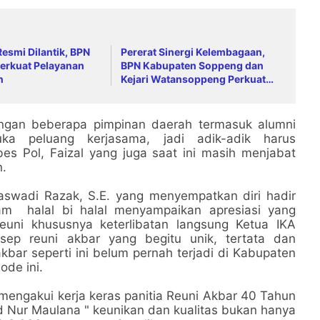
esmi Dilantik, BPN
Pererat Sinergi Kelembagaan,
erkuat Pelayanan
BPN Kabupaten Soppeng dan
n
Kejari Watansoppeng Perkuat
Koordinasi Pelayanan
Pertanahan
dengan beberapa pimpinan daerah termasuk alumni
 peluang kerjasama, jadi adik-adik harus
s Pol, Faizal yang juga saat ini masih menjabat
n.
aswadi Razak, S.E. yang menyempatkan diri hadir
m halal bi halal menyampaikan apresiasi yang
 reuni khususnya keterlibatan langsung Ketua IKA
ep reuni akbar yang begitu unik, tertata dan
i akbar seperti ini belum pernah terjadi di Kabupaten
ode ini.
engakui kerja keras panitia Reuni Akbar 40 Tahun
ur Maulana " keunikan dan kualitas bukan hanya