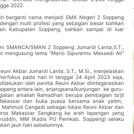
ngga 2022.
ah berganti nama menjadi SMA Negeri 2 Soppeng
 dengan multi profesi yang sebagian besar bahkan
elain Kabupaten Soppeng, bahkan sampai di luar
umni SMANCA/SMAN 2 Soppeng Jumardi Lanta,S.T.,
ni mengusung tema “Mario Sipurennu Massedi Ati”
euni Akbar Jumardi Lanta, S.T., M.Si., menjelaskan
terfokus pada hari H tanggal 24 April 2023 saja,
ilakukan oleh panitia Reuni Akbar diintegarasikan
eng antara lain, anjangsana/kunjungan ke guru-
giatan amaliah Ramadhan berupa pembagian ta'jil
Makassar dan buka puasa bersama anak yatim,
i Mahmud Cangadi sebagai lokasi Reuni Akbar dan
 poros Makassar Sengkang ke arah lapangan yang
ruddin, MM (Kadis PU Pemkab. Soppeng) selaku
kan jauh hari sebelumnya.