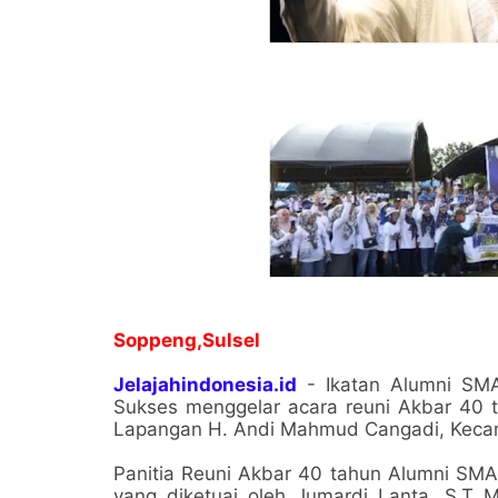
Soppeng,Sulsel
Jelajahindonesia.id
- Ikatan Alumni SM
Sukses menggelar acara reuni Akbar 4
Lapangan H. Andi Mahmud Cangadi, Kecama
Panitia Reuni Akbar 40 tahun Alumni S
yang diketuai oleh Jumardi Lanta, S.T,.M