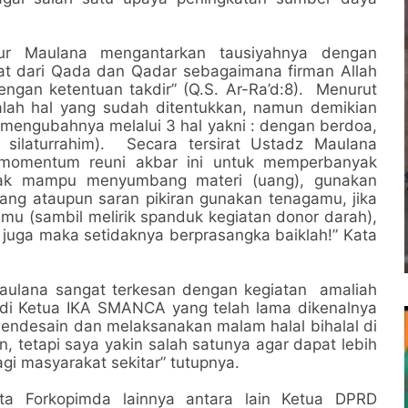
r Maulana mengantarkan tausiyahnya dengan
at dari Qada dan Qadar sebagaimana firman Allah
dengan ketentuan takdir” (Q.S. Ar-Ra’d:8). Menurut
dalah hal yang sudah ditentukkan, namun demikian
engubahnya melalui 3 hal yakni : dengan berdoa,
silaturrahim). Secara tersirat Ustadz Maulana
 momentum reuni akbar ini untuk memperbanyak
idak mampu menyumbang materi (uang), gunakan
ang ataupun saran pikiran gunakan tenagamu, jika
 mu (sambil melirik spanduk kegiatan donor darah),
p juga maka setidaknya berprasangka baiklah!” Kata
aulana sangat terkesan dengan kegiatan amaliah
badi Ketua IKA SMANCA yang telah lama dikenalnya
endesain dan melaksanakan malam halal bihalal di
n, tetapi saya yakin salah satunya agar dapat lebih
i masyarakat sekitar” tutupnya.
ta Forkopimda lainnya antara lain Ketua DPRD