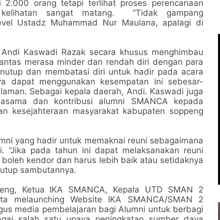
i 2.000 orang tetapi terlihat proses perencanaan
 kelihatan sangat matang. “Tidak gampang
level Ustadz Muhammad Nur Maulana, apalagi di
Andi Kaswadi Razak secara khusus menghimbau
antas merasa minder dan rendah diri dengan para
nutup dan membatasi diri untuk hadir pada acara
snya dapat menggunakan kesempatan ini sebesar-
aman. Sebagai kepala daerah, Andi. Kaswadi juga
jasama dan kontribusi alumni SMANCA kepada
an kesejahteraan masyarakat kabupaten soppeng
umni yang hadir untuk memaknai reuni sebagaimana
. “Jika pada tahun ini dapat melaksanakan reuni
 boleh kendor dan harus lebih baik atau setidaknya
nutup sambutannya.
ppeng, Ketua IKA SMANCA, Kepala UTD SMAN 2
nta melaunching Website IKA SMANCA/SMAN 2
gus media pembelajaran bagi Alumni untuk berbagi
gai salah satu upaya peningkatan sumber daya