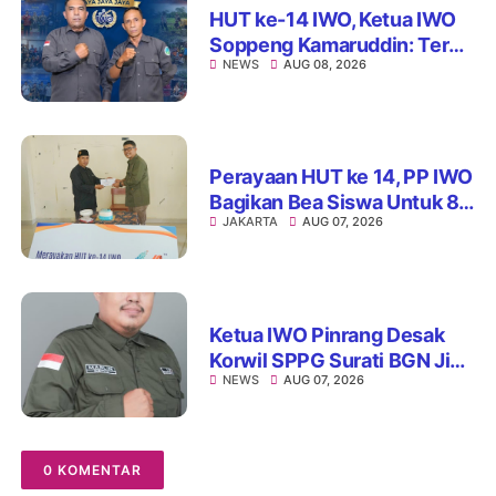
HUT ke-14 IWO, Ketua IWO
Soppeng Kamaruddin: Terus
NEWS
AUG 08, 2026
Jaga Integritas dan Nama
Baik Organisasi
Perayaan HUT ke 14, PP IWO
Bagikan Bea Siswa Untuk 8
JAKARTA
AUG 07, 2026
Siswa SD Muhammadiyah
16 Jaksel
Ketua IWO Pinrang Desak
Korwil SPPG Surati BGN Jika
NEWS
AUG 07, 2026
Ditemukan Dapur MBG Tak
Penuhi Standar
0 KOMENTAR