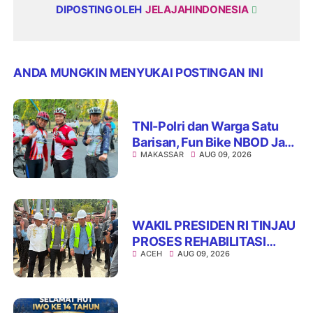
DIPOSTING OLEH
JELAJAHINDONESIA
ANDA MUNGKIN MENYUKAI POSTINGAN INI
TNI-Polri dan Warga Satu
Barisan, Fun Bike NBOD Jadi
MAKASSAR
AUG 09, 2026
Ajang Perkuat Kebersamaan
WAKIL PRESIDEN RI TINJAU
PROSES REHABILITASI
ACEH
AUG 09, 2026
JEMBATAN LUMUT,
DORONG PENGUATAN
KONEKTIVITAS DI ACEH