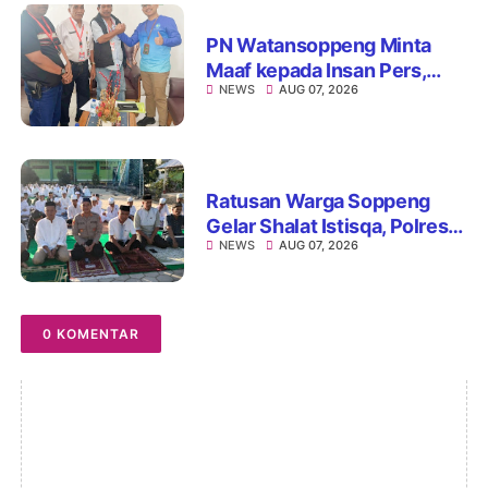
PN Watansoppeng Minta
Maaf kepada Insan Pers,
NEWS
AUG 07, 2026
Tegaskan Komitmen
Perbaiki Pelayanan
Ratusan Warga Soppeng
Gelar Shalat Istisqa, Polres
NEWS
AUG 07, 2026
Hadir Mengawal Ikhtiar
Memohon Turunnya Hujan
0 KOMENTAR