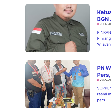
Ketua
BGN 
JELAJA
Stan
PINRANG
Pinrang
Wilayah.
PN W
Pers,
JELAJA
Pela
SOPPENG
resmi m
pers ...