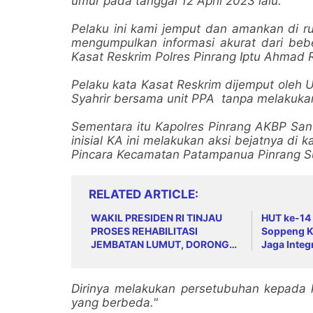
umur pada tanggal 12 April 2023 lalu.
Pelaku ini kami jemput dan amankan di r
mengumpulkan informasi akurat dari bebe
Kasat Reskrim Polres Pinrang Iptu Ahmad R
Pelaku kata Kasat Reskrim dijemput oleh U
Syahrir bersama unit PPA tanpa melakukan
Sementara itu Kapolres Pinrang AKBP Sant
inisial KA ini melakukan aksi bejatnya di
Pincara Kecamatan Patampanua Pinrang Su
RELATED ARTICLE
WAKIL PRESIDEN RI TINJAU
HUT ke-14
PROSES REHABILITASI
Soppeng K
JEMBATAN LUMUT, DORONG
Jaga Integ
PENGUATAN KONEKTIVITAS DI
Organisas
ACEH
Dirinya melakukan persetubuhan kepada ko
yang berbeda."