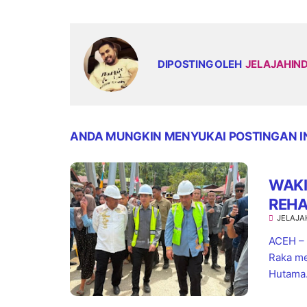
DIPOSTING OLEH
JELAJAHIN
ANDA MUNGKIN MENYUKAI POSTINGAN I
WAKI
REHA
JELAJA
PENG
ACEH – 
Raka me
Hutama.