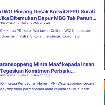
 IWO Pinrang Desak Korwil SPPG Surati
Jika Ditemukan Dapur MBG Tak Penuhi
HINDONESIA
NEWS
AUG 07, 2026
dar
 – Ketua PD Ikatan Wartawan Online (IWO) Kabupaten
, Soemarlin Putra, S.Kom., mendesak Koordinator
..
atansoppeng Minta Maaf kepada Insan
 Tegaskan Komitmen Perbaiki
HINDONESIA
NEWS
AUG 07, 2026
yanan
 – Ketua Pengadilan Negeri (PN) Watansoppeng secara
enyampaikan permohonan maaf kepada seluruh insan