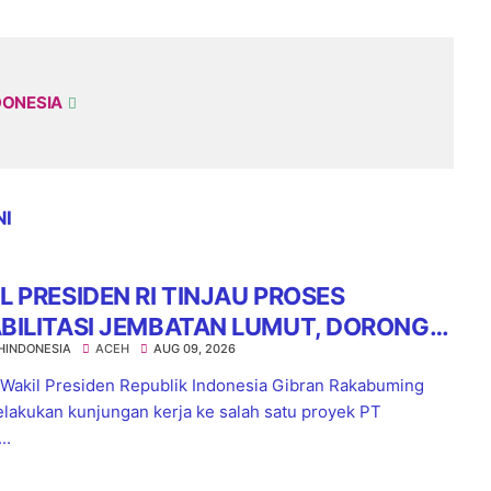
DONESIA
NI
L PRESIDEN RI TINJAU PROSES
BILITASI JEMBATAN LUMUT, DORONG
HINDONESIA
ACEH
AUG 09, 2026
UATAN KONEKTIVITAS DI ACEH
Wakil Presiden Republik Indonesia Gibran Rakabuming
lakukan kunjungan kerja ke salah satu proyek PT
..