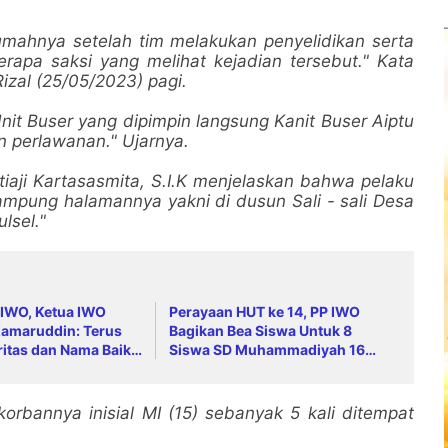
umahnya setelah tim melakukan penyelidikan serta
rapa saksi yang melihat kejadian tersebut." Kata
izal (25/05/2023) pagi.
nit Buser yang dipimpin langsung Kanit Buser Aiptu
 perlawanan." Ujarnya.
iaji Kartasasmita, S.I.K menjelaskan bahwa pelaku
 kampung halamannya yakni di dusun Sali - sali Desa
lsel."
 IWO, Ketua IWO
Perayaan HUT ke 14, PP IWO
amaruddin: Terus
Bagikan Bea Siswa Untuk 8
ritas dan Nama Baik
Siswa SD Muhammadiyah 16
i
Jaksel
rbannya inisial MI (15) sebanyak 5 kali ditempat