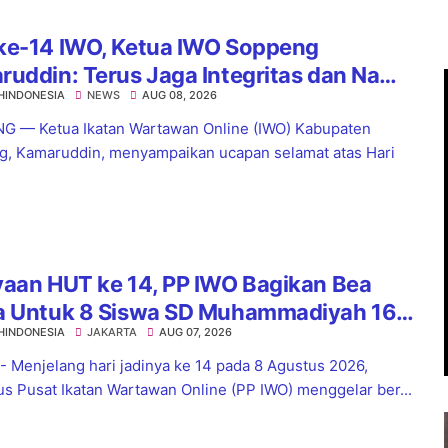
ke-14 IWO, Ketua IWO Soppeng
uddin: Terus Jaga Integritas dan Nama
HINDONESIA
NEWS
AUG 08, 2026
Organisasi
 — Ketua Ikatan Wartawan Online (IWO) Kabupaten
, Kamaruddin, menyampaikan ucapan selamat atas Hari
.
yaan HUT ke 14, PP IWO Bagikan Bea
a Untuk 8 Siswa SD Muhammadiyah 16
HINDONESIA
JAKARTA
AUG 07, 2026
el
 - Menjelang hari jadinya ke 14 pada 8 Agustus 2026,
s Pusat Ikatan Wartawan Online (PP IWO) menggelar ber...