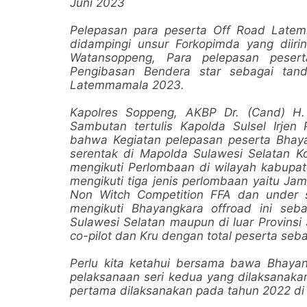
Juni 2023
Pelepasan para peserta Off Road Late
didampingi unsur Forkopimda yang dii
Watansoppeng, Para pelepasan pesert
Pengibasan Bendera star sebagai tand
Latemmamala 2023.
Kapolres Soppeng, AKBP Dr. (Cand) H
Sambutan tertulis Kapolda Sulsel Irje
bahwa Kegiatan pelepasan peserta Bhayan
serentak di Mapolda Sulawesi Selatan 
mengikuti Perlombaan di wilayah kabupa
mengikuti tiga jenis perlombaan yaitu Ja
Non Witch Competition FFA dan under 
mengikuti Bhayangkara offroad ini seb
Sulawesi Selatan maupun di luar Provinsi S
co-pilot dan Kru dengan total peserta se
Perlu kita ketahui bersama bawa Bhaya
pelaksanaan seri kedua yang dilaksanaka
pertama dilaksanakan pada tahun 2022 di