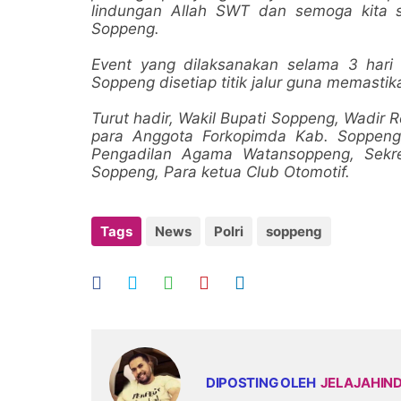
lindungan Allah SWT dan semoga kita se
Soppeng.
Event yang dilaksanakan selama 3 hari t
Soppeng disetiap titik jalur guna memasti
Turut hadir, Wakil Bupati Soppeng, Wadir
para Anggota Forkopimda Kab. Soppeng
Pengadilan Agama Watansoppeng, Sekr
Soppeng, Para ketua Club Otomotif.
Tags
News
Polri
soppeng
DIPOSTING OLEH
JELAJAHIN