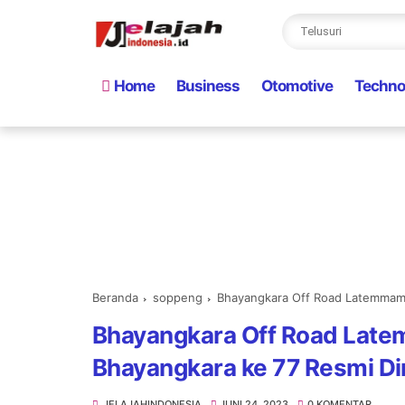
Home
Business
Otomotive
Techno
Beranda
soppeng
Bhayangkara Off Road Latemmama
Bhayangkara Off Road Late
Bhayangkara ke 77 Resmi Di
JELAJAHINDONESIA
JUNI 24, 2023
0 KOMENTAR