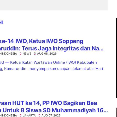
NI
ke-14 IWO, Ketua IWO Soppeng
uddin: Terus Jaga Integritas dan Nama
HINDONESIA
NEWS
AUG 08, 2026
Organisasi
 — Ketua Ikatan Wartawan Online (IWO) Kabupaten
, Kamaruddin, menyampaikan ucapan selamat atas Hari
.
yaan HUT ke 14, PP IWO Bagikan Bea
a Untuk 8 Siswa SD Muhammadiyah 16
HINDONESIA
JAKARTA
AUG 07, 2026