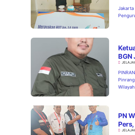
Jaks
Jakarta
Penguru
Ketua
BGN 
JELAJA
Stan
PINRANG
Pinrang
Wilayah.
PN W
Pers,
JELAJA
Pela