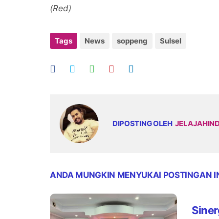
(Red)
Tags
News
soppeng
Sulsel
DIPOSTING OLEH
JELAJAHIN
ANDA MUNGKIN MENYUKAI POSTINGAN I
Siner