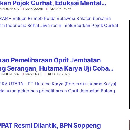
kan Pojok Curhat, Edukasi Mental
HINDONESIA
MAKASSAR
AUG 06, 2026
a Anti-Bullying
R – Satuan Brimob Polda Sulawesi Selatan bersama
asi Indonesia Sehat Jiwa resmi meluncurkan Pojok Curhat
kan Pemeliharaan Oprit Jembatan
ng Serangan, Hutama Karya Uji Coba
HINDONESIA
NASIONAL
AUG 06, 2026
aflow di KM 55 Tol Binjai–Langsa
RA UTARA – PT Hutama Karya (Persero) (Hutama Karya)
lakukan pekerjaan pemeliharaan Oprit Jembatan Batang
PAT Resmi Dilantik, BPN Soppeng