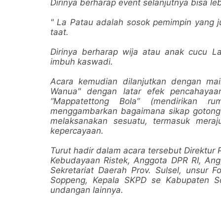
Dirinya berharap event selanjutnya bisa le
" La Patau adalah sosok pemimpin yang ju
taat.
Dirinya berharap wija atau anak cucu L
imbuh kaswadi.
Acara kemudian dilanjutkan dengan mai
Wanua" dengan latar efek pencahayaan
“Mappatettong Bola” (mendirikan r
menggambarkan bagaimana sikap gotong 
melaksanakan sesuatu, termasuk meraj
kepercayaan.
Turut hadir dalam acara tersebut Direktu
Kebudayaan Ristek, Anggota DPR RI, Angg
Sekretariat Daerah Prov. Sulsel, unsur
Soppeng, Kepala SKPD se Kabupaten S
undangan lainnya.