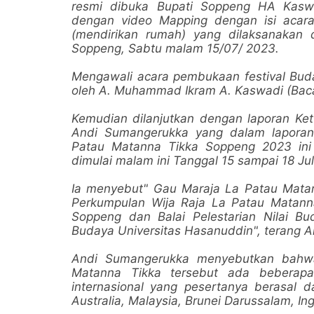
resmi dibuka Bupati Soppeng HA Kasw
dengan video Mapping dengan isi acara
(mendirikan rumah) yang dilaksanakan
Soppeng, Sabtu malam 15/07/ 2023.
Mengawali acara pembukaan festival Bu
oleh A. Muhammad Ikram A. Kaswadi (Baca
Kemudian dilanjutkan dengan laporan Ke
Andi Sumangerukka yang dalam lapora
Patau Matanna Tikka Soppeng 2023 ini
dimulai malam ini Tanggal 15 sampai 18 J
Ia menyebut" Gau Maraja La Patau Matan
Perkumpulan Wija Raja La Patau Matan
Soppeng dan Balai Pelestarian Nilai Bu
Budaya Universitas Hasanuddin", terang 
Andi Sumangerukka menyebutkan bahwa
Matanna Tikka tersebut ada beberapa
internasional yang pesertanya berasal da
Australia, Malaysia, Brunei Darussalam, Ing