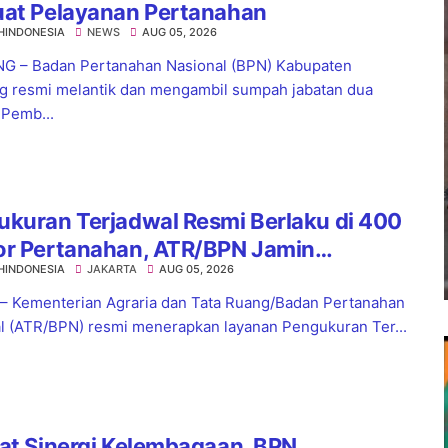
uat Pelayanan Pertanahan
HINDONESIA
NEWS
AUG 05, 2026
 – Badan Pertanahan Nasional (BPN) Kabupaten
 resmi melantik dan mengambil sumpah jabatan dua
 Pemb...
kuran Terjadwal Resmi Berlaku di 400
or Pertanahan, ATR/BPN Jamin
HINDONESIA
JAKARTA
AUG 05, 2026
tian Layanan Maksimal 7 Hari
 – Kementerian Agraria dan Tata Ruang/Badan Pertanahan
l (ATR/BPN) resmi menerapkan layanan Pengukuran Ter...
at Sinergi Kelembagaan, BPN