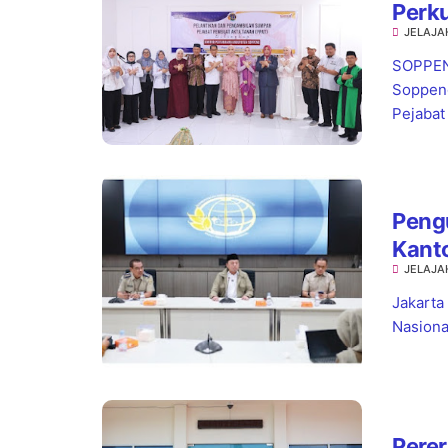
Perk
JELAJA
SOPPENG
Soppeng
Pejabat
Pengu
Kant
JELAJA
Kepas
Jakarta
Nasiona
Perer