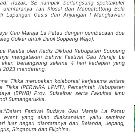
adi Razak, SE nampak berlangsung spektakuler
 diantaranya Tari Klosal dan Mappatettong Bola
 di Lapangan Gasis dan Anjungan I Mangkawani
daya Gau Maraja La Patau dengan pembacaan doa
leg Golkar untuk Dapil Soppeng Wajo).
tua Panitia oleh Kadis Dikbud Kabupaten Soppeng
nnya mengatakan bahwa Festival Gau Maraja La
 akan berlangsung selama 4 hari kedepan yang
uli 2023 mendatang.
na Tikka merupakan kolaborasi kerjasama antara
na Tikka (PERWIRA LPMT), Pemerintah Kabupaten
daya (BPNB) Prov. Sulselbar serta Fakultas Ilmu
Andi Sumangerukka.
,"Dalam Festival Budaya Gau Maraja La Patau
 event yang akan dilaksanakan yaitu seminar
ri luar negeri diantaranya dari Belanda, Jepang,
gris, Singapura dan Filiphina.