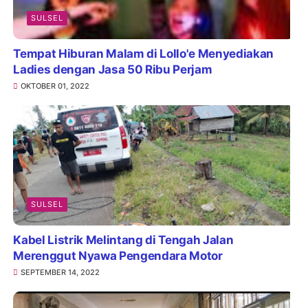
SULSEL
Tempat Hiburan Malam di Lollo'e Menyediakan
Ladies dengan Jasa 50 Ribu Perjam
OKTOBER 01, 2022
SULSEL
Kabel Listrik Melintang di Tengah Jalan
Merenggut Nyawa Pengendara Motor
SEPTEMBER 14, 2022