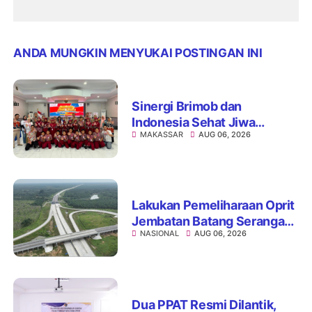
ANDA MUNGKIN MENYUKAI POSTINGAN INI
Sinergi Brimob dan
Indonesia Sehat Jiwa
MAKASSAR
AUG 06, 2026
Hadirkan Pojok Curhat,
Edukasi Mental hingga Anti-
Bullying
Lakukan Pemeliharaan Oprit
Jembatan Batang Serangan,
NASIONAL
AUG 06, 2026
Hutama Karya Uji Coba
Contraflow di KM 55 Tol
Binjai–Langsa
Dua PPAT Resmi Dilantik,