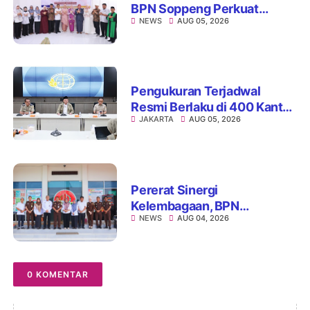
BPN Soppeng Perkuat
NEWS
AUG 05, 2026
Pelayanan Pertanahan
Pengukuran Terjadwal
Resmi Berlaku di 400 Kantor
JAKARTA
AUG 05, 2026
Pertanahan, ATR/BPN Jamin
Kepastian Layanan
Maksimal 7 Hari
Pererat Sinergi
Kelembagaan, BPN
NEWS
AUG 04, 2026
Kabupaten Soppeng dan
Kejari Watansoppeng
Perkuat Koordinasi
Pelayanan Pertanahan
0 KOMENTAR