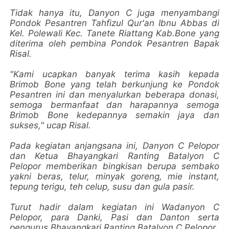
Tidak hanya itu, Danyon C juga menyambangi
Pondok Pesantren Tahfizul Qur'an Ibnu Abbas di
Kel. Polewali Kec. Tanete Riattang Kab.Bone yang
diterima oleh pembina Pondok Pesantren Bapak
Risal.
"Kami ucapkan banyak terima kasih kepada
Brimob Bone yang telah berkunjung ke Pondok
Pesantren ini dan menyalurkan beberapa donasi,
semoga bermanfaat dan harapannya semoga
Brimob Bone kedepannya semakin jaya dan
sukses," ucap Risal.
Pada kegiatan anjangsana ini, Danyon C Pelopor
dan Ketua Bhayangkari Ranting Batalyon C
Pelopor memberikan bingkisan berupa sembako
yakni beras, telur, minyak goreng, mie instant,
tepung terigu, teh celup, susu dan gula pasir.
Turut hadir dalam kegiatan ini Wadanyon C
Pelopor, para Danki, Pasi dan Danton serta
pengurus Bhayangkari Ranting Batalyon C Pelopor.