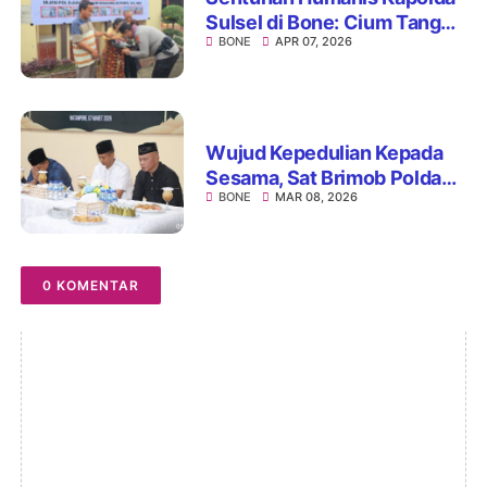
Sulsel di Bone: Cium Tangan
BONE
APR 07, 2026
Nenek Penerima Bedah
Rumah, Hadirkan Haru dan
Teladan
Wujud Kepedulian Kepada
Sesama, Sat Brimob Polda
BONE
MAR 08, 2026
Sulsel Gelar Acara Bukber
dan Bagi Paket Ramadan
0 KOMENTAR