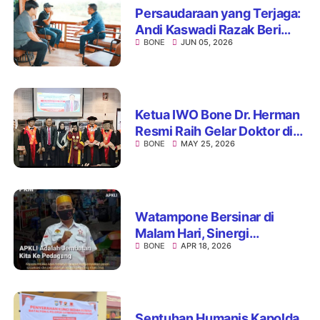
Persaudaraan yang Terjaga:
Andi Kaswadi Razak Beri
BONE
JUN 05, 2026
Ucapan dan Doa di Hari
Bahagia Bupati Bone
Ketua IWO Bone Dr. Herman
Resmi Raih Gelar Doktor di
BONE
MAY 25, 2026
Unhas
Watampone Bersinar di
Malam Hari, Sinergi
BONE
APR 18, 2026
Pemerintah dan UMKM
Perkuat Ikon Wisata Kota
Sentuhan Humanis Kapolda