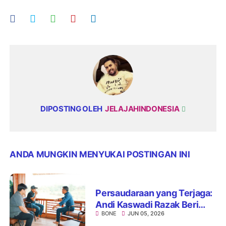
DIPOSTING OLEH
JELAJAHINDONESIA
ANDA MUNGKIN MENYUKAI POSTINGAN INI
Persaudaraan yang Terjaga:
Andi Kaswadi Razak Beri
BONE
JUN 05, 2026
Ucapan dan Doa di Hari