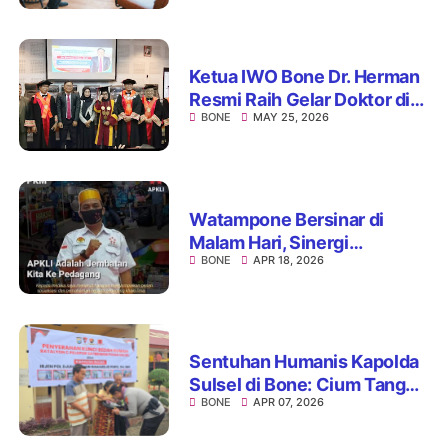
Bahagia Bupati Bone
Ketua IWO Bone Dr. Herman
Resmi Raih Gelar Doktor di
BONE
MAY 25, 2026
Unhas
Watampone Bersinar di
Malam Hari, Sinergi
BONE
APR 18, 2026
Pemerintah dan UMKM
Perkuat Ikon Wisata Kota
Sentuhan Humanis Kapolda
Sulsel di Bone: Cium Tangan
BONE
APR 07, 2026
Nenek Penerima Bedah
Rumah, Hadirkan Haru dan