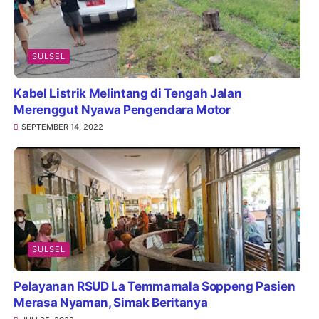
SULSEL
Kabel Listrik Melintang di Tengah Jalan
Merenggut Nyawa Pengendara Motor
SEPTEMBER 14, 2022
SULSEL
Pelayanan RSUD La Temmamala Soppeng Pasien
Merasa Nyaman, Simak Beritanya