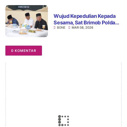
Teladan
Wujud Kepedulian Kepada
Sesama, Sat Brimob Polda
BONE
MAR 08, 2026
Sulsel Gelar Acara Bukber
dan Bagi Paket Ramadan
0 KOMENTAR