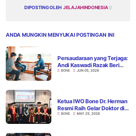
DIPOSTING OLEH
JELAJAHINDONESIA
ANDA MUNGKIN MENYUKAI POSTINGAN INI
Persaudaraan yang Terjaga:
Andi Kaswadi Razak Beri
BONE
JUN 05, 2026
Ucapan dan Doa di Hari
Bahagia Bupati Bone
Ketua IWO Bone Dr. Herman
Resmi Raih Gelar Doktor di
BONE
MAY 25, 2026
Unhas