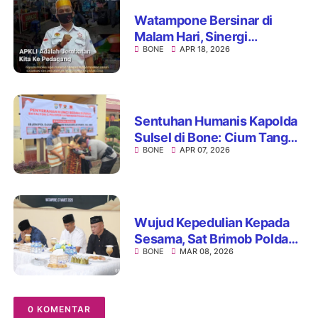
Watampone Bersinar di
Malam Hari, Sinergi
BONE
APR 18, 2026
Pemerintah dan UMKM
Perkuat Ikon Wisata Kota
Sentuhan Humanis Kapolda
Sulsel di Bone: Cium Tangan
BONE
APR 07, 2026
Nenek Penerima Bedah
Rumah, Hadirkan Haru dan
Teladan
Wujud Kepedulian Kepada
Sesama, Sat Brimob Polda
BONE
MAR 08, 2026
Sulsel Gelar Acara Bukber
dan Bagi Paket Ramadan
0 KOMENTAR