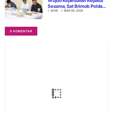
Wujud Kepedulian Kepada
Sesama, Sat Brimob Polda
BONE
MAR 08, 2026
Sulsel Gelar Acara Bukber
dan Bagi Paket Ramadan
0 KOMENTAR