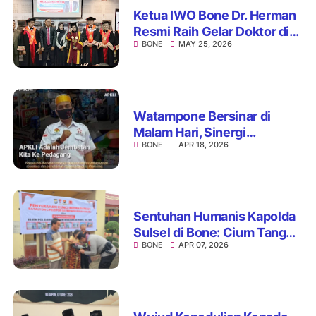
Ketua IWO Bone Dr. Herman
Resmi Raih Gelar Doktor di
BONE
MAY 25, 2026
Unhas
Watampone Bersinar di
Malam Hari, Sinergi
BONE
APR 18, 2026
Pemerintah dan UMKM
Perkuat Ikon Wisata Kota
Sentuhan Humanis Kapolda
Sulsel di Bone: Cium Tangan
BONE
APR 07, 2026
Nenek Penerima Bedah
Rumah, Hadirkan Haru dan
Teladan