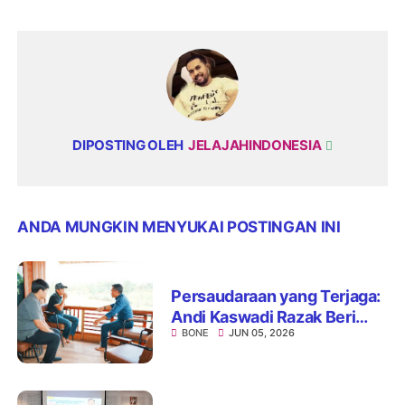
DIPOSTING OLEH
JELAJAHINDONESIA
ANDA MUNGKIN MENYUKAI POSTINGAN INI
Persaudaraan yang Terjaga:
Andi Kaswadi Razak Beri
BONE
JUN 05, 2026
Ucapan dan Doa di Hari
Bahagia Bupati Bone