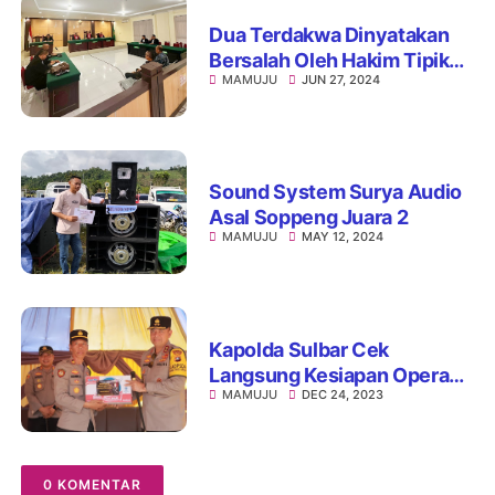
Dua Terdakwa Dinyatakan
Bersalah Oleh Hakim Tipikor
MAMUJU
JUN 27, 2024
Mamuju, Korupsi Dana
Stimulan Gempa Bumi
Sound System Surya Audio
Asal Soppeng Juara 2
MAMUJU
MAY 12, 2024
Kapolda Sulbar Cek
Langsung Kesiapan Operasi
MAMUJU
DEC 24, 2023
Lilin Marano 2023 di Mamuju
Tengah
0 KOMENTAR