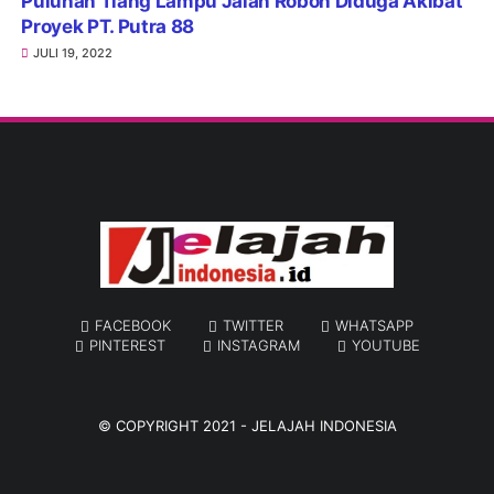
Puluhan Tiang Lampu Jalan Roboh Diduga Akibat
Proyek PT. Putra 88
JULI 19, 2022
FACEBOOK
TWITTER
WHATSAPP
PINTEREST
INSTAGRAM
YOUTUBE
© COPYRIGHT 2021 -
JELAJAH INDONESIA