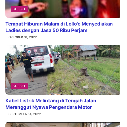
SULSEL
Tempat Hiburan Malam di Lollo'e Menyediakan
Ladies dengan Jasa 50 Ribu Perjam
OKTOBER 01, 2022
SULSEL
Kabel Listrik Melintang di Tengah Jalan
Merenggut Nyawa Pengendara Motor
SEPTEMBER 14, 2022