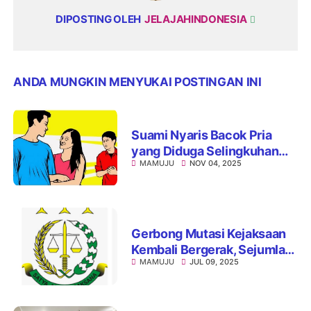
DIPOSTING OLEH
JELAJAHINDONESIA
ANDA MUNGKIN MENYUKAI POSTINGAN INI
Suami Nyaris Bacok Pria
yang Diduga Selingkuhan
MAMUJU
NOV 04, 2025
Istrinya di Mamuju Tengah
Gerbong Mutasi Kejaksaan
Kembali Bergerak, Sejumlah
MAMUJU
JUL 09, 2025
Pejabat Kejati Sulbar
Dimutasi dan Dipromosikan