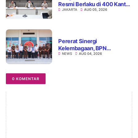
Resmi Berlaku di 400 Kantor
JAKARTA
AUG 05, 2026
Pertanahan, ATR/BPN Jamin
Kepastian Layanan
Maksimal 7 Hari
Pererat Sinergi
Kelembagaan, BPN
NEWS
AUG 04, 2026
Kabupaten Soppeng dan
Kejari Watansoppeng
Perkuat Koordinasi
Pelayanan Pertanahan
0 KOMENTAR