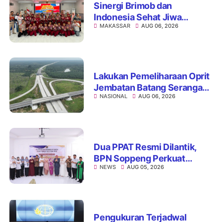
Sinergi Brimob dan
Indonesia Sehat Jiwa
MAKASSAR
AUG 06, 2026
Hadirkan Pojok Curhat,
Edukasi Mental hingga Anti-
Bullying
Lakukan Pemeliharaan Oprit
Jembatan Batang Serangan,
NASIONAL
AUG 06, 2026
Hutama Karya Uji Coba
Contraflow di KM 55 Tol
Binjai–Langsa
Dua PPAT Resmi Dilantik,
BPN Soppeng Perkuat
NEWS
AUG 05, 2026
Pelayanan Pertanahan
Pengukuran Terjadwal