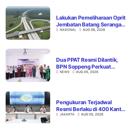
Lakukan Pemeliharaan Oprit
Jembatan Batang Serangan,
NASIONAL
AUG 06, 2026
Hutama Karya Uji Coba
Contraflow di KM 55 Tol
Binjai–Langsa
Dua PPAT Resmi Dilantik,
BPN Soppeng Perkuat
NEWS
AUG 05, 2026
Pelayanan Pertanahan
Pengukuran Terjadwal
Resmi Berlaku di 400 Kantor
JAKARTA
AUG 05, 2026
Pertanahan, ATR/BPN Jamin
Kepastian Layanan
Maksimal 7 Hari