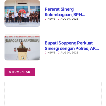
Pererat Sinergi
Kelembagaan, BPN
NEWS
AUG 04, 2026
Kabupaten Soppeng dan
Kejari Watansoppeng
Perkuat Koordinasi
Pelayanan Pertanahan
Bupati Soppeng Perkuat
Sinergi dengan Polres, AKBP
NEWS
AUG 04, 2026
Hari Budiyanto Siap Layani
Warga 24 Jam
0 KOMENTAR