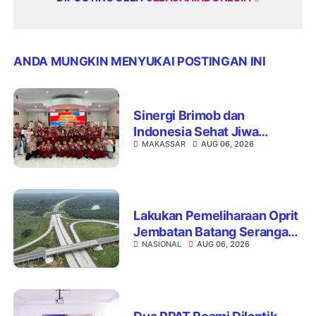
ANDA MUNGKIN MENYUKAI POSTINGAN INI
Sinergi Brimob dan
Indonesia Sehat Jiwa
MAKASSAR
AUG 06, 2026
Hadirkan Pojok Curhat,
Edukasi Mental hingga Anti-
Bullying
Lakukan Pemeliharaan Oprit
Jembatan Batang Serangan,
NASIONAL
AUG 06, 2026
Hutama Karya Uji Coba
Contraflow di KM 55 Tol
Binjai–Langsa