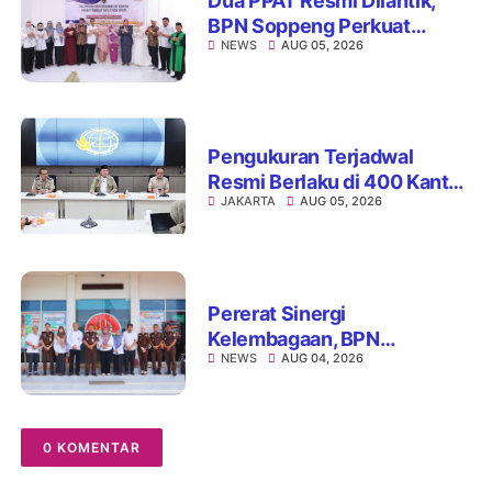
Dua PPAT Resmi Dilantik,
BPN Soppeng Perkuat
NEWS
AUG 05, 2026
Pelayanan Pertanahan
Pengukuran Terjadwal
Resmi Berlaku di 400 Kantor
JAKARTA
AUG 05, 2026
Pertanahan, ATR/BPN Jamin
Kepastian Layanan
Maksimal 7 Hari
Pererat Sinergi
Kelembagaan, BPN
NEWS
AUG 04, 2026
Kabupaten Soppeng dan
Kejari Watansoppeng
Perkuat Koordinasi
Pelayanan Pertanahan
0 KOMENTAR