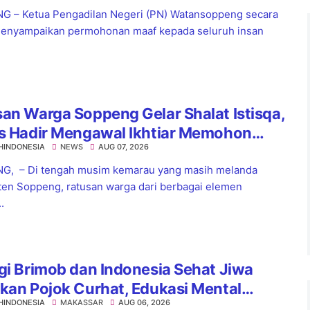
 – Ketua Pengadilan Negeri (PN) Watansoppeng secara
enyampaikan permohonan maaf kepada seluruh insan
an Warga Soppeng Gelar Shalat Istisqa,
es Hadir Mengawal Ikhtiar Memohon
HINDONESIA
NEWS
AUG 07, 2026
nnya Hujan
G, – Di tengah musim kemarau yang masih melanda
en Soppeng, ratusan warga dari berbagai elemen
.
gi Brimob dan Indonesia Sehat Jiwa
kan Pojok Curhat, Edukasi Mental
HINDONESIA
MAKASSAR
AUG 06, 2026
a Anti-Bullying