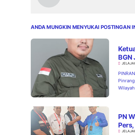
ANDA MUNGKIN MENYUKAI POSTINGAN I
Ketua
BGN 
JELAJA
Stan
PINRANG
Pinrang
Wilayah.
PN W
Pers,
JELAJA
Pela