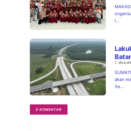
MAKASSA
organis
I...
Laku
Bata
JELAJA
Contr
SUMATE
akan me
Se...
0 KOMENTAR