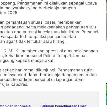
Soppeng. Pengamanan ini dilakukan sebagai upaya
a masyarakat yang berbelanja maupun
mber 2025.
kan pemantauan situasi pasar, memberikan
 pedagang, serta melaksanakan pengaturan lalu
cetan dan potensi kecelakaan lalu lintas. Personel
 waspada terhadap aksi pencurian atau
n agar tidak tertukar atau hilang.
I.K.,M.I.K. memberikan apresiasi atas pelaksanaan
, kehadiran personel Polri di tempat-tempat
angsung kepada masyarakat.
g setiap hari ramai dikunjungi. Pengamanan rutin
kan masyarakat dapat berbelanja dengan aman dan
rkuat kehadiran personel di lapangan demi
 ujar Kapolres.
imob dan Indonesia
Lakukan Pemeliharaan Oprit