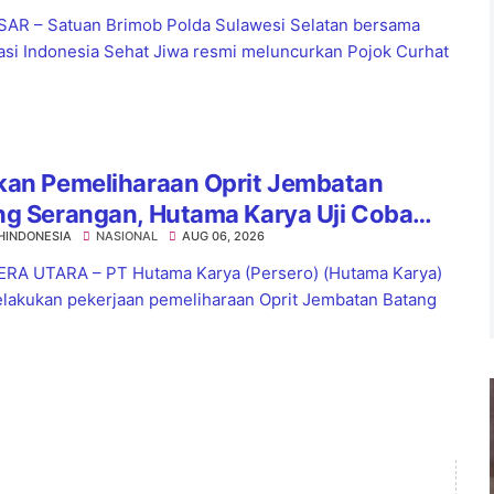
R – Satuan Brimob Polda Sulawesi Selatan bersama
asi Indonesia Sehat Jiwa resmi meluncurkan Pojok Curhat
kan Pemeliharaan Oprit Jembatan
ng Serangan, Hutama Karya Uji Coba
HINDONESIA
NASIONAL
AUG 06, 2026
aflow di KM 55 Tol Binjai–Langsa
RA UTARA – PT Hutama Karya (Persero) (Hutama Karya)
lakukan pekerjaan pemeliharaan Oprit Jembatan Batang