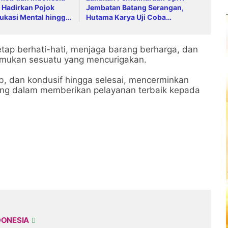
 Hadirkan Pojok
Jembatan Batang Serangan,
ukasi Mental hingga
Hutama Karya Uji Coba
ing
Contraflow di KM 55 Tol Binjai–
Langsa
tap berhati-hati, menjaga barang berharga, dan
emukan sesuatu yang mencurigakan.
b, dan kondusif hingga selesai, mencerminkan
peng dalam memberikan pelayanan terbaik kepada
DONESIA