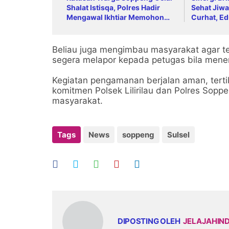
Shalat Istisqa, Polres Hadir
Sehat Jiwa
Mengawal Ikhtiar Memohon
Curhat, Ed
Turunnya Hujan
Anti-Bully
Beliau juga mengimbau masyarakat agar te
segera melapor kepada petugas bila men
Kegiatan pengamanan berjalan aman, terti
komitmen Polsek Lilirilau dan Polres Sop
masyarakat.
Tags
News
soppeng
Sulsel
DIPOSTING OLEH
JELAJAHIN