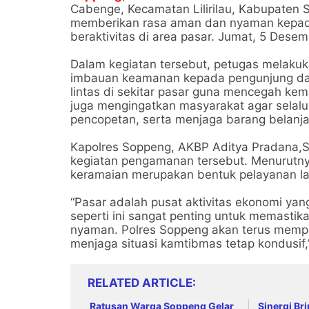
Cabenge, Kecamatan Lilirilau, Kabupaten 
memberikan rasa aman dan nyaman kepad
beraktivitas di area pasar. Jumat, 5 Dese
Dalam kegiatan tersebut, petugas melaku
imbauan keamanan kepada pengunjung dan
lintas di sekitar pasar guna mencegah kema
juga mengingatkan masyarakat agar selalu
pencopetan, serta menjaga barang belanjaa
Kapolres Soppeng, AKBP Aditya Pradana,S.
kegiatan pengamanan tersebut. Menurutnya
keramaian merupakan bentuk pelayanan l
“Pasar adalah pusat aktivitas ekonomi yan
seperti ini sangat penting untuk memasti
nyaman. Polres Soppeng akan terus mempe
menjaga situasi kamtibmas tetap kondusif,”
RELATED ARTICLE
Ratusan Warga Soppeng Gelar
Sinergi Br