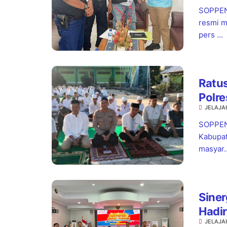
SOPPENG
resmi m
pers ...
Ratus
Polr
JELAJA
Turu
SOPPEN
Kabupat
masyar..
Siner
Hadir
JELAJA
hingg