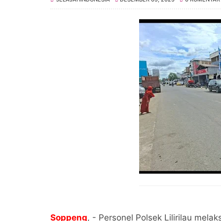
Soppeng
, - Personel Polsek Lilirilau me