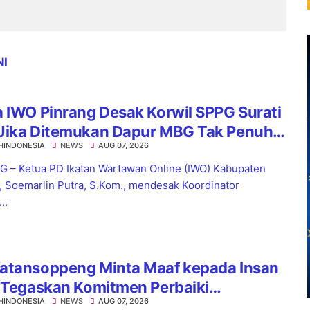
NI
 IWO Pinrang Desak Korwil SPPG Surati
Jika Ditemukan Dapur MBG Tak Penuhi
HINDONESIA
NEWS
AUG 07, 2026
dar
 – Ketua PD Ikatan Wartawan Online (IWO) Kabupaten
, Soemarlin Putra, S.Kom., mendesak Koordinator
..
atansoppeng Minta Maaf kepada Insan
 Tegaskan Komitmen Perbaiki
HINDONESIA
NEWS
AUG 07, 2026
yanan