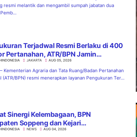
 resmi melantik dan mengambil sumpah jabatan dua
 Pemb...
kuran Terjadwal Resmi Berlaku di 400
or Pertanahan, ATR/BPN Jamin
HINDONESIA
JAKARTA
AUG 05, 2026
tian Layanan Maksimal 7 Hari
 – Kementerian Agraria dan Tata Ruang/Badan Pertanahan
l (ATR/BPN) resmi menerapkan layanan Pengukuran Ter...
at Sinergi Kelembagaan, BPN
paten Soppeng dan Kejari
HINDONESIA
NEWS
AUG 04, 2026
nsoppeng Perkuat Koordinasi