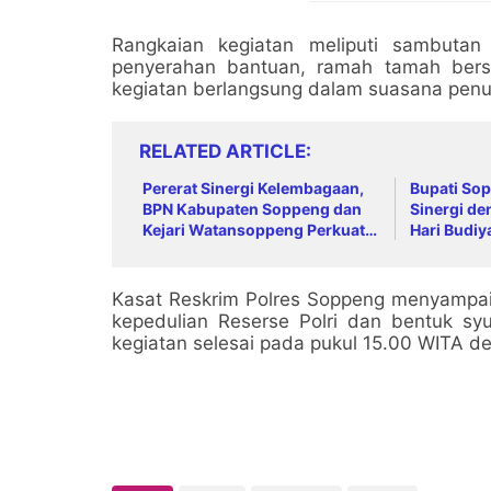
Rangkaian kegiatan meliputi sambutan
penyerahan bantuan, ramah tamah bersa
kegiatan berlangsung dalam suasana pen
RELATED ARTICLE
Pererat Sinergi Kelembagaan,
Bupati So
BPN Kabupaten Soppeng dan
Sinergi de
Kejari Watansoppeng Perkuat
Hari Budiy
Koordinasi Pelayanan
Warga 24 
Pertanahan
Kasat Reskrim Polres Soppeng menyampai
kepedulian Reserse Polri dan bentuk sy
kegiatan selesai pada pukul 15.00 WITA de