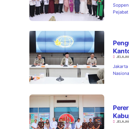
Soppeng
Pejabat
Pengu
Kant
JELAJA
Kepas
Jakarta
Nasiona
Perer
Kabu
JELAJA
Wata