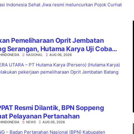
asi Indonesia Sehat Jiwa resmi meluncurkan Pojok Curhat
kan Pemeliharaan Oprit Jembatan
ng Serangan, Hutama Karya Uji Coba
HINDONESIA
NASIONAL
AUG 06, 2026
aflow di KM 55 Tol Binjai–Langsa
RA UTARA – PT Hutama Karya (Persero) (Hutama Karya)
lakukan pekerjaan pemeliharaan Oprit Jembatan Batang
PAT Resmi Dilantik, BPN Soppeng
uat Pelayanan Pertanahan
HINDONESIA
NEWS
AUG 05, 2026
 – Badan Pertanahan Nasional (BPN) Kabupaten