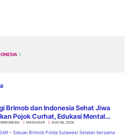
DONESIA
NI
gi Brimob dan Indonesia Sehat Jiwa
kan Pojok Curhat, Edukasi Mental
HINDONESIA
MAKASSAR
AUG 06, 2026
a Anti-Bullying
R – Satuan Brimob Polda Sulawesi Selatan bersama