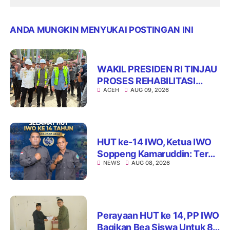
ANDA MUNGKIN MENYUKAI POSTINGAN INI
WAKIL PRESIDEN RI TINJAU
PROSES REHABILITASI
ACEH
AUG 09, 2026
JEMBATAN LUMUT,
DORONG PENGUATAN
KONEKTIVITAS DI ACEH
HUT ke-14 IWO, Ketua IWO
Soppeng Kamaruddin: Terus
NEWS
AUG 08, 2026
Jaga Integritas dan Nama
Baik Organisasi
Perayaan HUT ke 14, PP IWO
Bagikan Bea Siswa Untuk 8