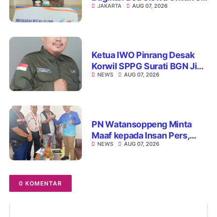
JAKARTA
AUG 07, 2026
Siswa SD Muhammadiyah
16 Jaksel
Ketua IWO Pinrang Desak
Korwil SPPG Surati BGN Jika
NEWS
AUG 07, 2026
Ditemukan Dapur MBG Tak
Penuhi Standar
PN Watansoppeng Minta
Maaf kepada Insan Pers,
NEWS
AUG 07, 2026
Tegaskan Komitmen
Perbaiki Pelayanan
0 KOMENTAR