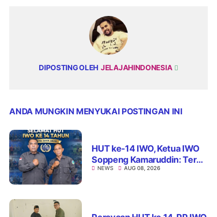
DIPOSTING OLEH
JELAJAHINDONESIA
ANDA MUNGKIN MENYUKAI POSTINGAN INI
HUT ke-14 IWO, Ketua IWO
Soppeng Kamaruddin: Terus
NEWS
AUG 08, 2026
Jaga Integritas dan Nama
Baik Organisasi