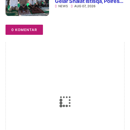
Gelar Shalat Istisqa, Polres
NEWS
AUG 07, 2026
Hadir Mengawal Ikhtiar
Memohon Turunnya Hujan
0 KOMENTAR