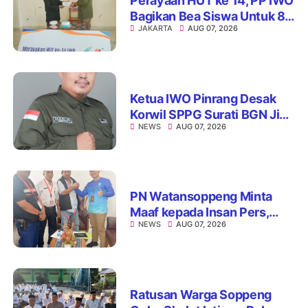
Perayaan HUT ke 14, PP IWO
Bagikan Bea Siswa Untuk 8
JAKARTA
AUG 07, 2026
Siswa SD Muhammadiyah
16 Jaksel
Ketua IWO Pinrang Desak
Korwil SPPG Surati BGN Jika
NEWS
AUG 07, 2026
Ditemukan Dapur MBG Tak
Penuhi Standar
PN Watansoppeng Minta
Maaf kepada Insan Pers,
NEWS
AUG 07, 2026
Tegaskan Komitmen
Perbaiki Pelayanan
Ratusan Warga Soppeng