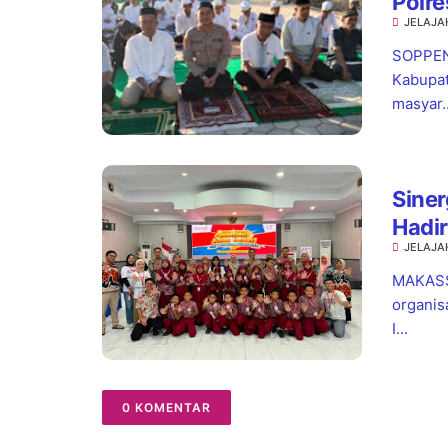
Polr
JELAJA
Turu
SOPPEN
Kabupat
masyar..
Siner
Hadir
JELAJA
hingg
MAKASSA
organis
I...
0 KOMENTAR