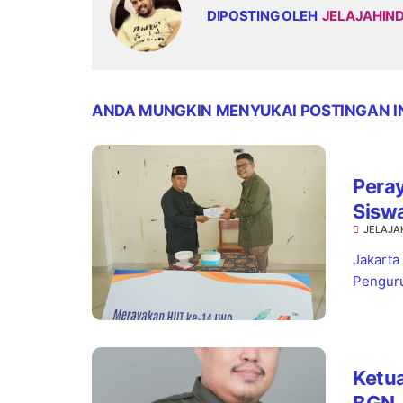
DIPOSTING OLEH
JELAJAHIN
ANDA MUNGKIN MENYUKAI POSTINGAN I
Pera
Sisw
JELAJA
Jaks
Jakarta
Penguru
Ketua
BGN 