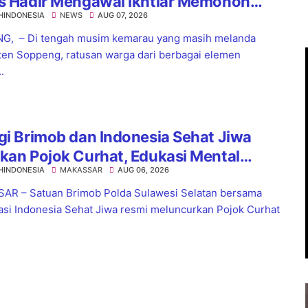
es Hadir Mengawal Ikhtiar Memohon
HINDONESIA
NEWS
AUG 07, 2026
nnya Hujan
G, – Di tengah musim kemarau yang masih melanda
en Soppeng, ratusan warga dari berbagai elemen
.
gi Brimob dan Indonesia Sehat Jiwa
kan Pojok Curhat, Edukasi Mental
HINDONESIA
MAKASSAR
AUG 06, 2026
a Anti-Bullying
R – Satuan Brimob Polda Sulawesi Selatan bersama
asi Indonesia Sehat Jiwa resmi meluncurkan Pojok Curhat