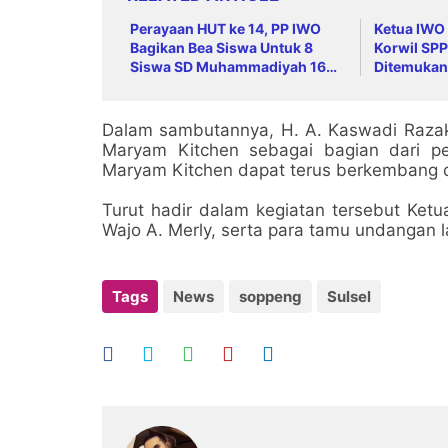
Perayaan HUT ke 14, PP IWO
Ketua IWO
Bagikan Bea Siswa Untuk 8
Korwil SPP
Siswa SD Muhammadiyah 16
Ditemukan
Jaksel
Penuhi St
Dalam sambutannya, H. A. Kaswadi Raza
Maryam Kitchen sebagai bagian dari pe
Maryam Kitchen dapat terus berkembang 
Turut hadir dalam kegiatan tersebut Ket
Wajo A. Merly, serta para tamu undangan l
Tags
News
soppeng
Sulsel