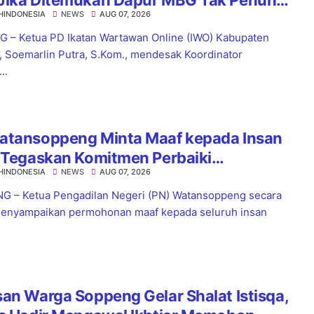
HINDONESIA
NEWS
AUG 07, 2026
dar
 – Ketua PD Ikatan Wartawan Online (IWO) Kabupaten
, Soemarlin Putra, S.Kom., mendesak Koordinator
..
atansoppeng Minta Maaf kepada Insan
 Tegaskan Komitmen Perbaiki
HINDONESIA
NEWS
AUG 07, 2026
yanan
 – Ketua Pengadilan Negeri (PN) Watansoppeng secara
enyampaikan permohonan maaf kepada seluruh insan
an Warga Soppeng Gelar Shalat Istisqa,