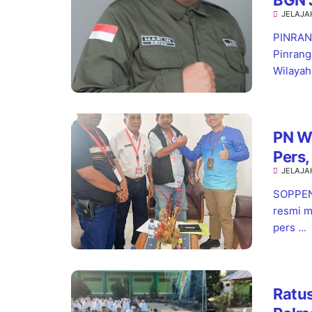
JELAJA
Stan
PINRANG
Pinrang
Wilayah.
PN W
Pers,
JELAJA
Pela
SOPPENG
resmi m
pers ...
Ratus