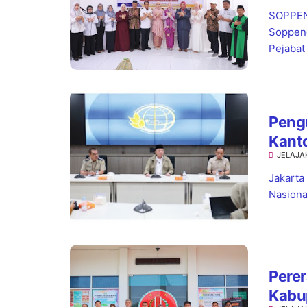
SOPPENG
Soppeng
Pejabat
Pengu
Kant
JELAJA
Kepas
Jakarta
Nasiona
Perer
Kabu