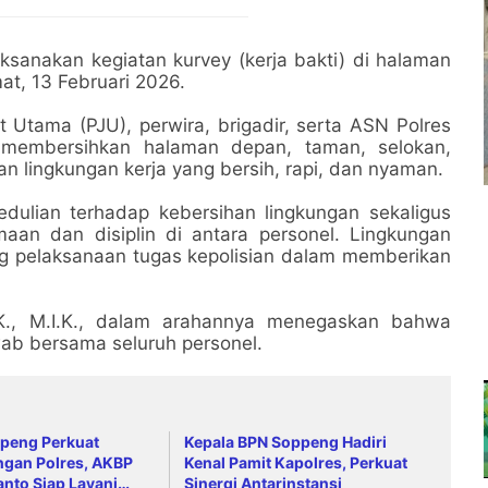
sanakan kegiatan kurvey (kerja bakti) di halaman
at, 13 Februari 2026.
at Utama (PJU), perwira, brigadir, serta ASN Polres
l membersihkan halaman depan, taman, selokan,
an lingkungan kerja yang bersih, rapi, dan nyaman.
dulian terhadap kebersihan lingkungan sekaligus
n dan disiplin di antara personel. Lingkungan
ng pelaksanaan tugas kepolisian dalam memberikan
.K., M.I.K., dalam arahannya menegaskan bahwa
ab bersama seluruh personel.
ppeng Perkuat
Kepala BPN Soppeng Hadiri
ngan Polres, AKBP
Kenal Pamit Kapolres, Perkuat
anto Siap Layani
Sinergi Antarinstansi