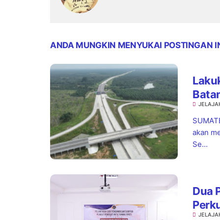
ANDA MUNGKIN MENYUKAI POSTINGAN I
Laku
Bata
JELAJA
Contr
SUMATE
akan me
Se...
Dua P
Perk
JELAJA