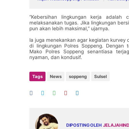
Koordinasi Pelayanan
Warga 24 
Pertanahan
“Kebersihan lingkungan kerja adalah 
melaksanakan tugas. Jika lingkungan bers
pun akan lebih maksimal,” ujarnya.
Ia juga menekankan agar kegiatan kurvey 
di lingkungan Polres Soppeng. Dengan te
Mako Polres Soppeng senantiasa terjag
nyaman, dan kondusif.
Tags
News
soppeng
Sulsel
DIPOSTING OLEH
JELAJAHIN