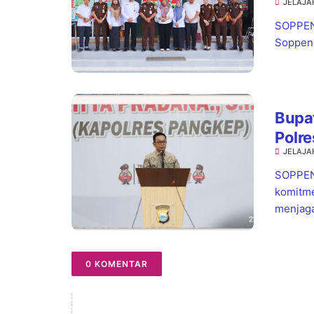
JELAJA
Wata
Pela
SOPPENG
Soppeng,
Bupat
Polre
JELAJA
Warg
SOPPEN
komitme
menjaga
0 KOMENTAR