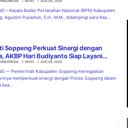
HINDONESIA
NEWS
AUG 04, 2026
nsoppeng Perkuat Koordinasi
yanan Pertanahan
 – Kepala Badan Pertanahan Nasional (BPN) Kabupaten
 Agustini Pujiastuti, S.H., M.M., didampingi para Kep...
i Soppeng Perkuat Sinergi dengan
s, AKBP Hari Budiyanto Siap Layani
HINDONESIA
NEWS
AUG 04, 2026
a 24 Jam
G — Pemerintah Kabupaten Soppeng menegaskan
nnya memperkuat sinergi dengan Polres Soppeng dalam
 kea...