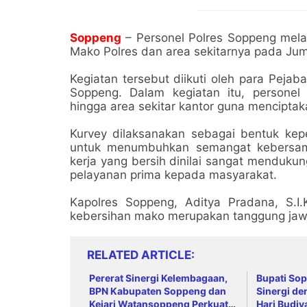
Soppeng
– Personel Polres Soppeng melak
Mako Polres dan area sekitarnya pada Jum
Kegiatan tersebut diikuti oleh para Pejab
Soppeng. Dalam kegiatan itu, persone
hingga area sekitar kantor guna menciptak
Kurvey dilaksanakan sebagai bentuk kepe
untuk menumbuhkan semangat kebersamaa
kerja yang bersih dinilai sangat menduku
pelayanan prima kepada masyarakat.
Kapolres Soppeng, Aditya Pradana, S.I
kebersihan mako merupakan tanggung jaw
RELATED ARTICLE
Pererat Sinergi Kelembagaan,
Bupati So
BPN Kabupaten Soppeng dan
Sinergi de
Kejari Watansoppeng Perkuat
Hari Budiy