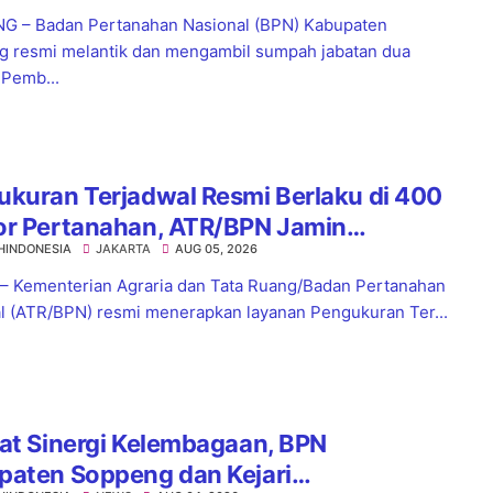
 – Badan Pertanahan Nasional (BPN) Kabupaten
 resmi melantik dan mengambil sumpah jabatan dua
 Pemb...
kuran Terjadwal Resmi Berlaku di 400
or Pertanahan, ATR/BPN Jamin
HINDONESIA
JAKARTA
AUG 05, 2026
tian Layanan Maksimal 7 Hari
 – Kementerian Agraria dan Tata Ruang/Badan Pertanahan
l (ATR/BPN) resmi menerapkan layanan Pengukuran Ter...
at Sinergi Kelembagaan, BPN
paten Soppeng dan Kejari